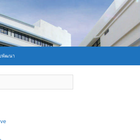
บพัฒนา
ive