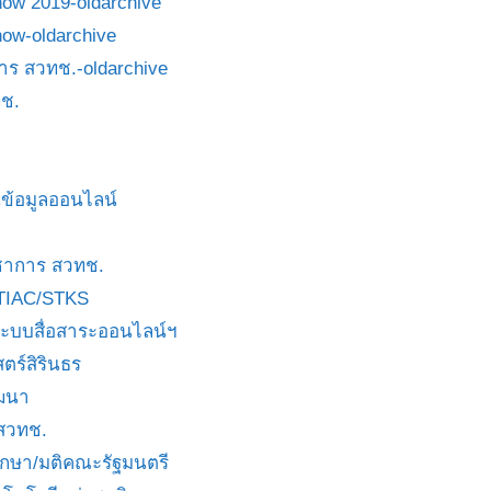
how 2019-oldarchive
how-oldarchive
าร สวทช.-oldarchive
ช.
ข้อมูลออนไลน์
ชาการ สวทช.
TIAC/STKS
ะบบสื่อสาระออนไลน์ฯ
ตร์สิรินธร
ัฒนา
 สวทช.
บกษา/มติคณะรัฐมนตรี