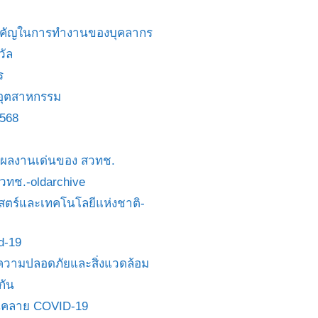
สำคัญในการทำงานของบุคลากร
วัล
ร
อุตสาหกรรม
2568
ย/ผลงานเด่นของ สวทช.
 สวทช.-oldarchive
ตร์และเทคโนโลยีแห่งชาติ-
id-19
วามปลอดภัยและสิ่งแวดล้อม
กัน
นคลาย COVID-19