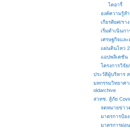
ไดอารี่
องค์ความรู้
เกียรติยศ/ราง
เริ่มดำเนินกา
เศรษฐกิจและ
แผ่นดินไหว 
แอปพลิเคชัน
โครงการวิจั
ประวัติผู้บริหาร
มหกรรมวิทยาศาส
oldarchive
สวทช. สู้ภัย Cov
จดหมายข่าวค
มาตรการป้อง
มาตรการผ่อ