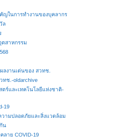
สำคัญในการทำงานของบุคลากร
วัล
ร
อุตสาหกรรม
2568
ย/ผลงานเด่นของ สวทช.
 สวทช.-oldarchive
ตร์และเทคโนโลยีแห่งชาติ-
id-19
วามปลอดภัยและสิ่งแวดล้อม
กัน
นคลาย COVID-19