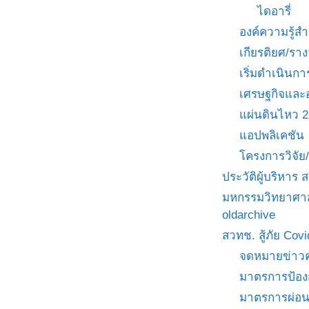
ไดอารี่
องค์ความรู้
เกียรติยศ/ราง
เริ่มดำเนินกา
เศรษฐกิจและ
แผ่นดินไหว 
แอปพลิเคชัน
โครงการวิจั
ประวัติผู้บริหาร
มหกรรมวิทยาศาส
oldarchive
สวทช. สู้ภัย Cov
จดหมายข่าวค
มาตรการป้อง
มาตรการผ่อ