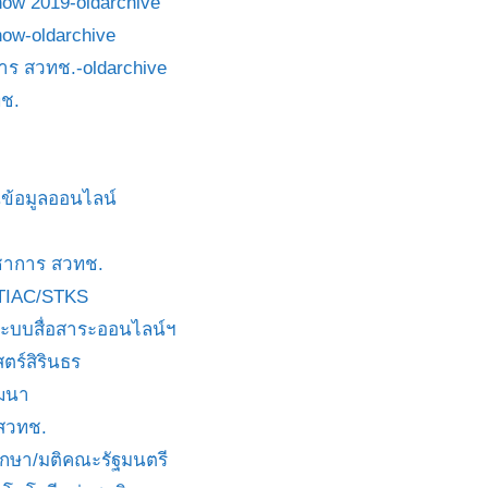
how 2019-oldarchive
how-oldarchive
าร สวทช.-oldarchive
ช.
ข้อมูลออนไลน์
ชาการ สวทช.
TIAC/STKS
ะบบสื่อสาระออนไลน์ฯ
ตร์สิรินธร
ัฒนา
 สวทช.
บกษา/มติคณะรัฐมนตรี