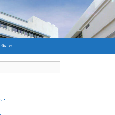
บพัฒนา
ive