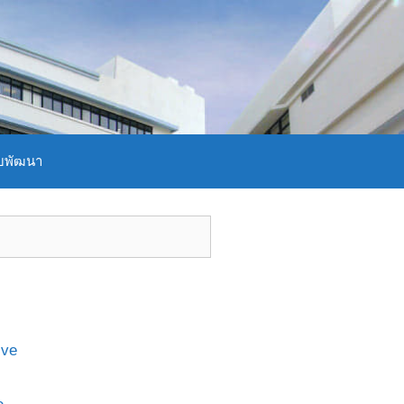
บพัฒนา
ive