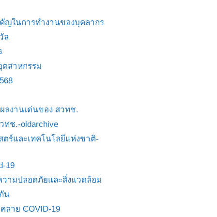
สำคัญในการทำงานของบุคลากร
วัล
ร
อุตสาหกรรม
2568
ย/ผลงานเด่นของ สวทช.
 สวทช.-oldarchive
ตร์และเทคโนโลยีแห่งชาติ-
id-19
วามปลอดภัยและสิ่งแวดล้อม
กัน
นคลาย COVID-19