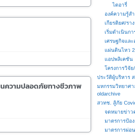
ไดอารี่
องค์ความรู้
เกียรติยศ/ราง
เริ่มดำเนินกา
เศรษฐกิจและ
แผ่นดินไหว 
แอปพลิเคชัน
โครงการวิจั
ประวัติผู้บริหาร
เมินความปลอดภัยทางชีวภาพ
มหกรรมวิทยาศาส
oldarchive
สวทช. สู้ภัย Cov
จดหมายข่าวค
มาตรการป้อง
มาตรการผ่อ