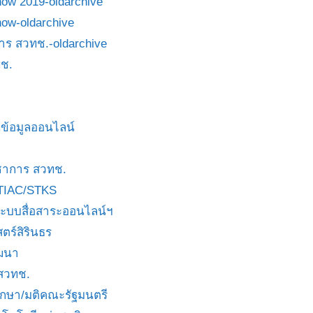
how 2019-oldarchive
how-oldarchive
าร สวทช.-oldarchive
ช.
ข้อมูลออนไลน์
ชาการ สวทช.
TIAC/STKS
ะบบสื่อสาระออนไลน์ฯ
ตร์สิรินธร
ัฒนา
 สวทช.
บกษา/มติคณะรัฐมนตรี