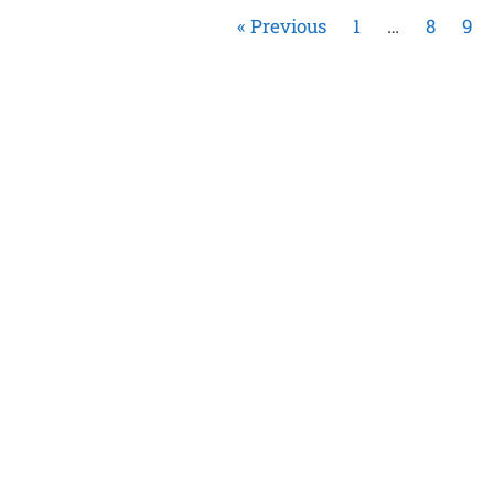
« Previous
1
…
8
9