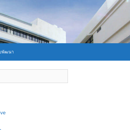
บพัฒนา
ive