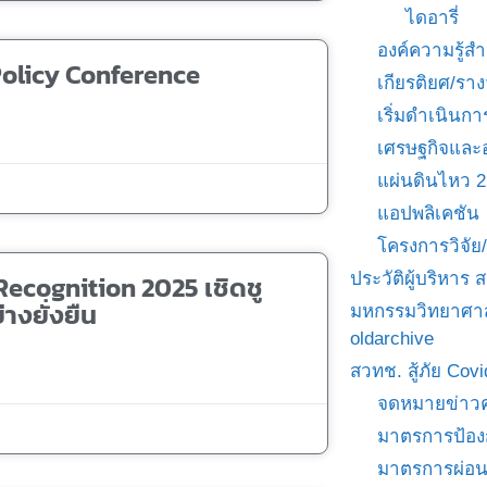
ไดอารี่
องค์ความรู้
 Policy Conference
เกียรติยศ/ราง
เริ่มดำเนินกา
เศรษฐกิจและ
แผ่นดินไหว 
แอปพลิเคชัน
โครงการวิจั
ecognition 2025 เชิดชู
ประวัติผู้บริหาร
างยั่งยืน
มหกรรมวิทยาศาส
oldarchive
สวทช. สู้ภัย Cov
จดหมายข่าวค
มาตรการป้อง
มาตรการผ่อ