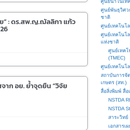
ศูนย์นาโนเทค
ศูนย์พันธุวิ
ชาติ
” : ดร.สพ.ญ.ฌัลลิกา แก้ว
ศูนย์เทคโนโล
026
ศูนย์เทคโนโล
แห่งชาติ
ศูนย์เทคโ
(TMEC)
ศูนย์เทคโนโล
สถาบันการจั
เกษตร (สท.)
าก อย. ย้ำจุดยืน “วิจัย
สื่อสิ่งพิมพ์ 
NSTDA R
NSTDA St
สาระวิทย์
เอกสารเผ