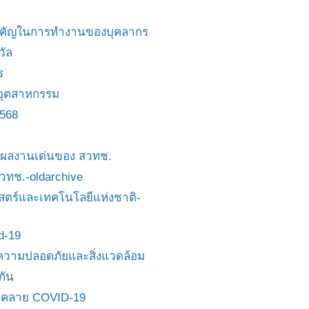
สำคัญในการทำงานของบุคลากร
วัล
ร
อุตสาหกรรม
2568
ย/ผลงานเด่นของ สวทช.
 สวทช.-oldarchive
ตร์และเทคโนโลยีแห่งชาติ-
id-19
วามปลอดภัยและสิ่งแวดล้อม
กัน
นคลาย COVID-19