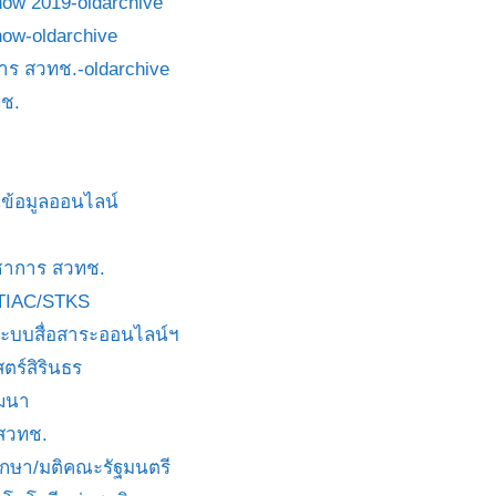
how 2019-oldarchive
how-oldarchive
าร สวทช.-oldarchive
ช.
ข้อมูลออนไลน์
ชาการ สวทช.
TIAC/STKS
ะบบสื่อสาระออนไลน์ฯ
ตร์สิรินธร
ัฒนา
 สวทช.
บกษา/มติคณะรัฐมนตรี