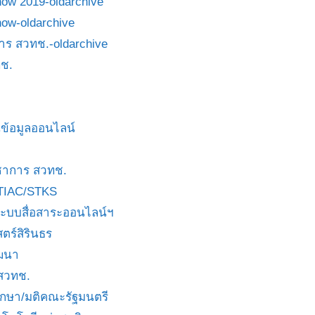
how 2019-oldarchive
how-oldarchive
าร สวทช.-oldarchive
ช.
ข้อมูลออนไลน์
ชาการ สวทช.
TIAC/STKS
ะบบสื่อสาระออนไลน์ฯ
ตร์สิรินธร
ัฒนา
 สวทช.
บกษา/มติคณะรัฐมนตรี