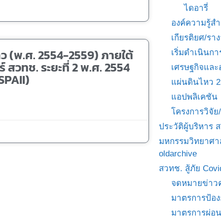
ไดอารี่
องค์ความรู้
เกียรติยศ/ราง
ว (พ.ศ. 2554-2559) ภายใต้
เริ่มดำเนินกา
สวทช. ระยะที่ 2 พ.ศ. 2554
เศรษฐกิจและ
SPAII)
แผ่นดินไหว 
แอปพลิเคชัน
โครงการวิจั
ประวัติผู้บริหาร
มหกรรมวิทยาศาส
oldarchive
สวทช. สู้ภัย Cov
จดหมายข่าวค
มาตรการป้อง
มาตรการผ่อ