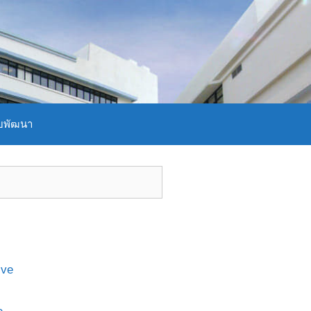
บพัฒนา
ive