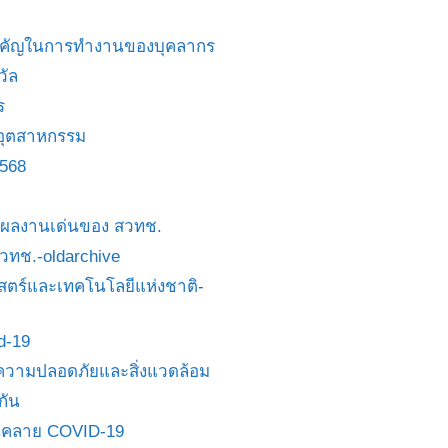
สำคัญในการทำงานของบุคลากร
วัล
ร
อุตสาหกรรม
2568
ย/ผลงานเด่นของ สวทช.
 สวทช.-oldarchive
ตร์และเทคโนโลยีแห่งชาติ-
id-19
วามปลอดภัยและสิ่งแวดล้อม
กัน
นคลาย COVID-19