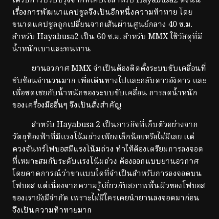
ได้รับการปรับปรุงจากที่เคบใช้สำหรับ Hayabusa2 ดังนั้น
เรื่องการพัฒนาแคปซูลจึงเป็นอีกหนึ่งความท้าทาย โดย
ขนาดแคปซูลถูกเปลี่ยนจากเส้นผ่านศูนย์กลาง 40 ซ.ม.
สำหรับ Hayabusa2 เป็น 60 ซ.ม. สำหรับ MMX ใช้วัสดุที่มี
น้ำหนักเบาและทนทาน
ยานอวกาศ MMX จำเป็นต้องติดตั้งระบบขับเคลื่อนที่
ซับซ้อนจำนวนมาก เพื่อเดินทางไปและกลับดาวอังคาร และ
เพื่อชดเชยกับน้ำหนักของระบบขับเคลื่อน การลดน้ำหนัก
ของเครื่องมืออื่นๆ จึงเป็นสิ่งสำคัญ
สำหรับ Hayabusa 2 เป็นภารกิจที่เก็บตัวอย่างจาก
วัตถุท้องฟ้าที่มีแรงโน้มถ่วงเพียงเล็กน้อยหรือไม่มีเลย แต่
ดวงจันทร์โฟบอสมีแรงโน้มถ่วง ทำให้ต้องเตรียมการลงจอด
ที่เหมาะสมกับระดับแรงโน้มถ่วง ต้องออกแบบยานอวกาศ
โดยคาดการณ์ว่าขาแบบใดที่จำเป็นสำหรับการลงจอดบน
โฟบอส แต่เนื่องจากความรู้เกี่ยวกับสภาพพื้นผิวของโฟบอส
ของเรายังมีจำกัด เพราะไม่มีใครเคยนำยานลงจอดมาก่อน
จึงเป็นความท้าทายมาก