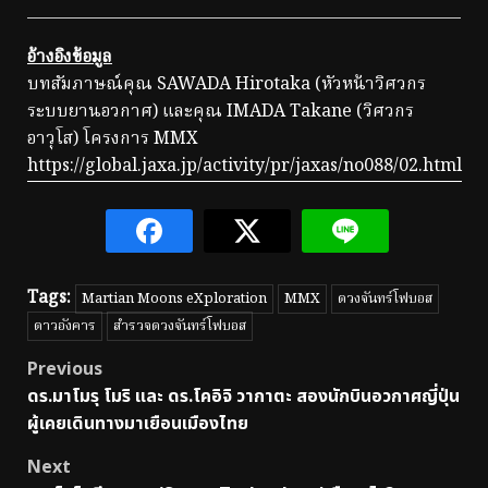
อ้างอิงข้อมูล
บทสัมภาษณ์คุณ SAWADA Hirotaka (หัวหน้าวิศวกร
ระบบยานอวกาศ) และคุณ IMADA Takane (วิศวกร
อาวุโส) โครงการ MMX
https://global.jaxa.jp/activity/pr/jaxas/no088/02.html
Tags:
Martian Moons eXploration
MMX
ดวงจันทร์โฟบอส
ดาวอังคาร
สำรวจดวงจันทร์โฟบอส
Post
Previous
ดร.มาโมรุ โมริ และ ดร.โคอิจิ วากาตะ สองนักบินอวกาศญี่ปุ่น
navigation
ผู้เคยเดินทางมาเยือนเมืองไทย
Next