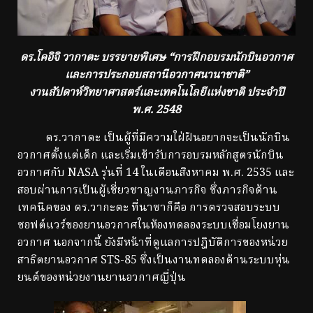
ดร.โคอิจิ วากาตะ บรรยายพิเศษ “การฝึกอบรมนักบินอวกาศ
และการประกอบสถานีอวกาศนานาชาติ”
งานสัปดาห์วิทยาศาสตร์และเทคโนโลยีแห่งชาติ ประจำปี
พ.ศ. 2548
ดร.วากาตะ เป็นผู้ที่มีความใฝ่ฝันอยากจะเป็นนักบิน
อวกาศตั้งแต่เด็ก และเริ่มเข้ารับการอบรมหลักสูตรนักบิน
อวกาศกับ NASA รุ่นที่ 14 ในเดือนสิงหาคม พ.ศ. 2535 และ
สอบผ่านการเป็นผู้เชี่ยวชาญงานภารกิจ ซึ่งภารกิจด้าน
เทคนิคของ ดร.วากะตะ ที่นาซาก็คือ การตรวจสอบระบบ
ซอฟต์แวร์ของยานอวกาศในห้องทดลองระบบเชื่อมโยงยาน
อวกาศ นอกจากนี้ ยังมีหน้าที่ดูแลการปฎิบัติการของหน่วย
สาธิตยานอวกาศ STS-85 ซึ่งเป็นงานทดลองด้านระบบหุ่น
ยนต์ของหน่วยงานยานอวกาศญี่ปุ่น