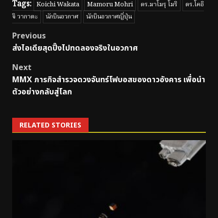
Tags:
Koichi Wakata
Mamoru Mohri
ดร.มาโมรุ โมริ
ดร.โคอิ
จิ วากาตะ
นักบินอวกาศ
นักบินอวกาศญี่ปุ่น
Post
Previous
ส่งไอเดียสุดปิ๊งไปทดลองจริงในอวกาศ
navigation
Next
MMX ภารกิจสำรวจดวงจันทร์โฟบอสของดาวอังคาร เพื่อนำ
ตัวอย่างกลับสู่โลก
RELATED STORIES