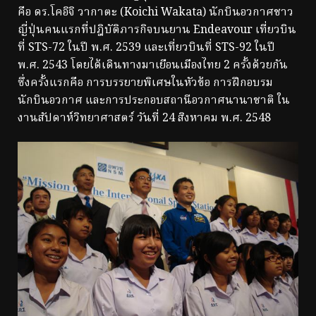
คือ ดร.โคอิจิ วากาตะ (Koichi Wakata) นักบินอวกาศชาว
ญี่ปุ่นคนแรกที่ปฎิบัติภารกิจบนยาน Endeavour เที่ยวบิน
ที่ STS-72 ในปี พ.ศ. 2539 และเที่ยวบินที่ STS-92 ในปี
พ.ศ. 2543 โดยได้เดินทางมาเยือนเมืองไทย 2 ครั้งด้วยกัน
ซึ่งครั้งแรกคือ การบรรยายพิเศษในหัวข้อ การฝึกอบรม
นักบินอวกาศ และการประกอบสถานีอวกาศนานาชาติ ใน
งานสัปดาห์วิทยาศาสตร์ วันที่ 24 สิงหาคม พ.ศ. 2548