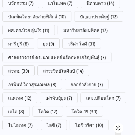
นวัตกรรม
(7)
นาโนเทค
(7)
นิทานดาว
(14)
บัณฑิตวิทยาลัยสายฟิสิกส์
(10)
ปัญญาประดิษฐ์
(12)
ผศ. ดร.ป๋วย อุ่นใจ
(11)
มหาวิทยาลัยมหิดล
(17)
มารี กูรี
(8)
ยุง
(9)
วริศา ใจดี
(31)
ศาสตราจารย์ ดร. นายแพทย์นรัตถพล เจริญพันธุ์
(7)
สวทช.
(39)
สาระวิทย์ในศิลป์
(14)
อรพินท์ วิภาสุรมณฑล
(8)
ออกกำลังกาย
(7)
เนคเทค
(12)
เผ่าพันธุ์ยุง
(7)
เลขเปลี่ยนโลก
(7)
เอไอ
(8)
โควิด
(12)
โควิด-19
(30)
ไบโอเทค
(7)
ไอซี
(7)
ไอซี วริศา
(10)