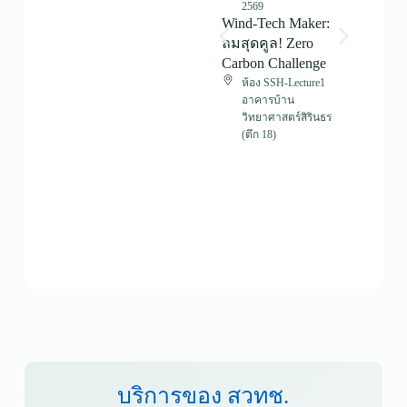
2569
Wind-Tech Maker:
วัส
ลมสุดคูล! Zero
ต่อ
Carbon Challenge
นว
เสี
ห้อง SSH-Lecture1
อาคารบ้าน
สำอ
วิทยาศาสตร์สิรินธร
เสร
(ตึก 18)
การ
ยั่งย
บริการของ สวทช.