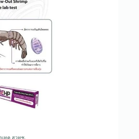
โอเทค สวทช.