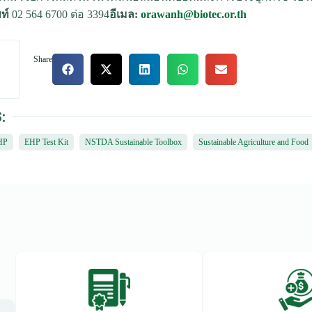
พท์
02 564 6700 ต่อ 3394
อีเมล:
orawanh@biotec.or.th
Share
:
HP
EHP Test Kit
NSTDA Sustainable Toolbox
Sustainable Agriculture and Food