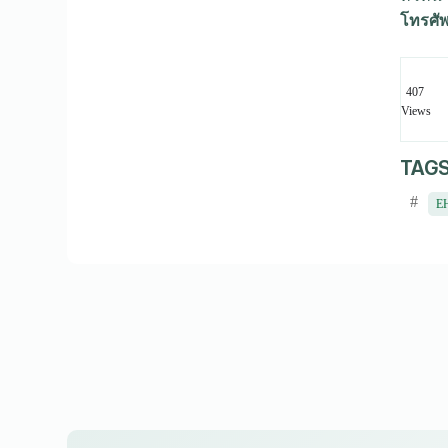
โทรศั
407
Views
TAGS
#
E