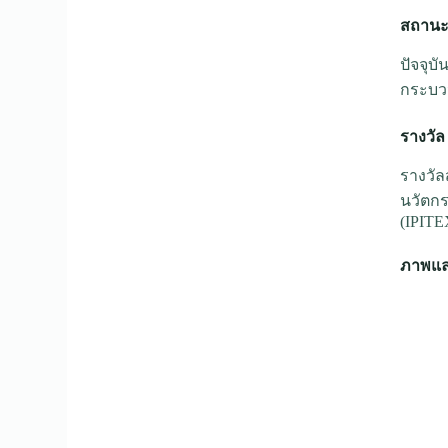
สถานะป
ปัจจุบ
กระบวน
รางวัล
รางวัล
นวัตกรร
(IPITE
ภาพและ