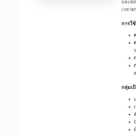
และมีค
เวลาตร
การใช
ร
ก
ส
กลุ่มเ
เ
เ
ส
ห