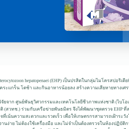
Enterocytozoon hepatopenaei (EHP) เป็นปรสิตในกลุ่มไมโครสปอริเดียท
งแคระแกร็น โตช้า และกินอาหารน้อยลง สร้างความเสียหายทางเศ
วิจัยจาก ศูนย์พันธุวิศวกรรมและเทคโนโลยีชีวภาพแห่งชาติ (ไบ
ติ (สวทช.) ร่วมกับเครือข่ายพันธมิตร จึงได้พัฒนาชุดตรวจ EHP ท
จที่เน้นความสะดวกและรวดเร็ว เพื่อให้เกษตรกรสามารถเฝ้าระวังโร
ช้งานง่าย ไม่ต้องใช้เครื่องมือ และไม่จำเป็นต้องตรวจในห้องปฏิบัติก