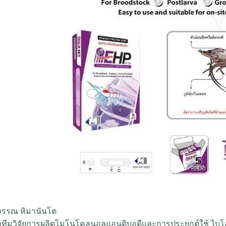
วรรณ หิมานันโต
้าทีมวิจัยการผลิตโมโนโคลนอลแอนติบอดีและการประยุกต์ใช้ ไบ