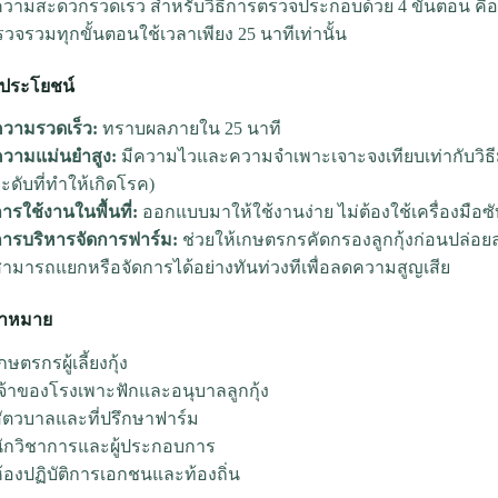
วามสะดวกรวดเร็ว สำหรับวิธีการตรวจประกอบด้วย 4 ขั้นตอน คือ 
วจรวมทุกขั้นตอนใช้เวลาเพียง 25 นาทีเท่านั้น
้ประโยชน์
ความรวดเร็ว:
ทราบผลภายใน 25 นาที
ความแม่นยำสูง:
มีความไวและความจำเพาะเจาะจงเทียบเท่ากับวิธีมาต
ะดับที่ทำให้เกิดโรค)
ารใช้งานในพื้นที่:
ออกแบบมาให้ใช้งานง่าย ไม่ต้องใช้เครื่องมือซั
การบริหารจัดการฟาร์ม:
ช่วยให้เกษตรกรคัดกรองลูกกุ้งก่อนปล่อยล
ามารถแยกหรือจัดการได้อย่างทันท่วงทีเพื่อลดความสูญเสีย
ป้าหมาย
กษตรกรผู้เลี้ยงกุ้ง
จ้าของโรงเพาะฟักและอนุบาลลูกกุ้ง
ัตวบาลและที่ปรึกษาฟาร์ม
นักวิชาการและผู้ประกอบการ
้องปฏิบัติการเอกชนและท้องถิ่น