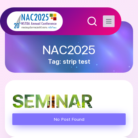
NAC2025
Tag: strip test
SEMINAR
No Post Found