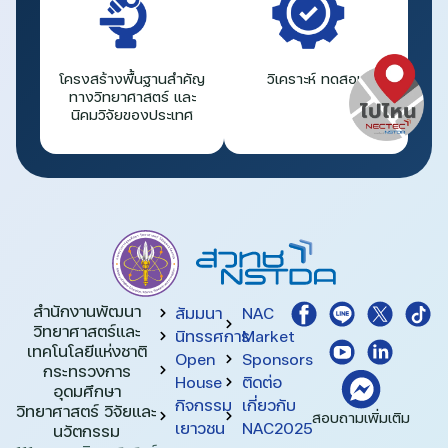
โครงสร้างพื้นฐานสำคัญ
วิเคราะห์ ทดสอบ
ทางวิทยาศาสตร์ และ
นิคมวิจัยของประเทศ
สำนักงานพัฒนา
สัมมนา
NAC
วิทยาศาสตร์และ
นิทรรศการ
Market
เทคโนโลยีแห่งชาติ​
Open
Sponsors
กระทรวงการ
House
ติดต่อ
อุดมศึกษา
กิจกรรม
เกี่ยวกับ
วิทยาศาสตร์ วิจัยและ
สอบถามเพิ่มเติม
เยาวชน
NAC2025
นวัตกรรม