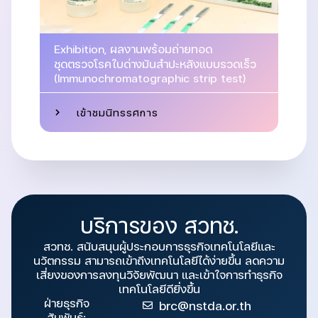
Exhibition
,
ผลงานพร้อมถ่ายทอด
ชุดตรวจโรคใบด่างมันสำปะหลังแบบรวดเร็ว
(Immunochromatographic strip test)
เข้าชมนิทรรศการ
บริการของ สวทช.
สวทช. สนับสนุนผู้ประกอบการธุรกิจเทคโนโลยีและ
นวัตกรรม สามารถเข้าถึงเทคโนโลยีได้ง่ายขึ้น ลดความ
เสี่ยงของการลงทุนวิจัยพัฒนา และเข้าใจการทำธุรกิจ
เทคโนโลยีดียิ่งขึ้น
ฝ่ายธุรกิจ
brc@nstda.or.th
สัมพันธ์: