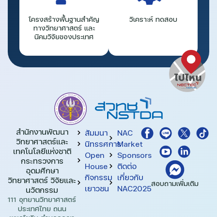
โครงสร้างพื้นฐานสำคัญ
วิเคราะห์ ทดสอบ
ทางวิทยาศาสตร์ และ
นิคมวิจัยของประเทศ
สำนักงานพัฒนา
สัมมนา
NAC
วิทยาศาสตร์และ
นิทรรศการ
Market
เทคโนโลยีแห่งชาติ​
Open
Sponsors
กระทรวงการ
House
ติดต่อ
อุดมศึกษา
กิจกรรม
เกี่ยวกับ
วิทยาศาสตร์ วิจัยและ
สอบถามเพิ่มเติม
เยาวชน
NAC2025
นวัตกรรม
111 อุทยานวิทยาศาสตร์
ประเทศไทย ถนน