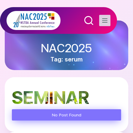
NAC2025
Tag: serum
SEMINAR
No Post Found