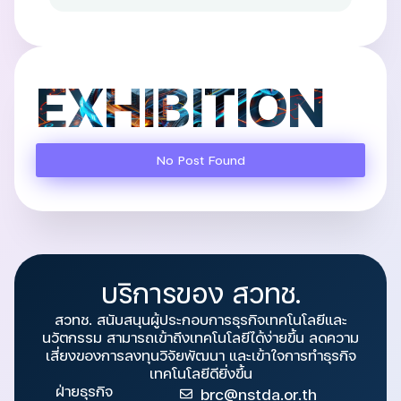
EXHIBITION
No Post Found
บริการของ สวทช.
สวทช. สนับสนุนผู้ประกอบการธุรกิจเทคโนโลยีและ
นวัตกรรม สามารถเข้าถึงเทคโนโลยีได้ง่ายขึ้น ลดความ
เสี่ยงของการลงทุนวิจัยพัฒนา และเข้าใจการทำธุรกิจ
เทคโนโลยีดียิ่งขึ้น
ฝ่ายธุรกิจ
brc@nstda.or.th