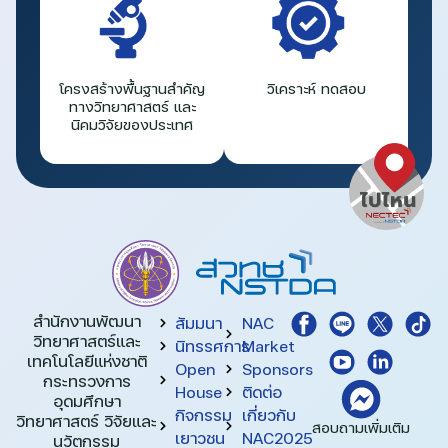
โครงสร้างพื้นฐานสำคัญ
วิเคราะห์ ทดสอบ
ทางวิทยาศาสตร์ และ
นิคมวิจัยของประเทศ
สำนักงานพัฒนา
สัมมนา
NAC
วิทยาศาสตร์และ
นิทรรศการ
Market
เทคโนโลยีแห่งชาติ​
Open
Sponsors
กระทรวงการ
House
ติดต่อ
อุดมศึกษา
กิจกรรม
เกี่ยวกับ
วิทยาศาสตร์ วิจัยและ
สอบถามเพิ่มเติม
เยาวชน
NAC2025
นวัตกรรม