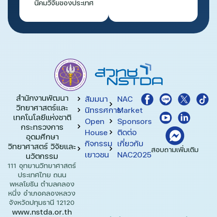
นิคมวิจัยของประเทศ
สำนักงานพัฒนา
สัมมนา
NAC
วิทยาศาสตร์และ
นิทรรศการ
Market
เทคโนโลยีแห่งชาติ​
Open
Sponsors
กระทรวงการ
House
ติดต่อ
อุดมศึกษา
กิจกรรม
เกี่ยวกับ
วิทยาศาสตร์ วิจัยและ
สอบถามเพิ่มเติม
เยาวชน
NAC2025
นวัตกรรม
111 อุทยานวิทยาศาสตร์
ประเทศไทย ถนน
พหลโยธิน ตำบลคลอง
หนึ่ง อำเภอคลองหลวง
จังหวัดปทุมธานี 12120
www.nstda.or.th