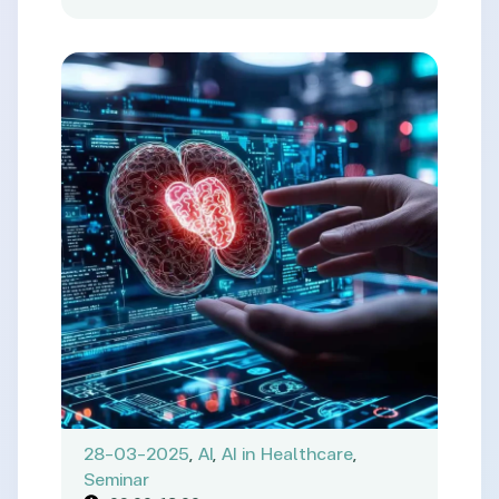
28-03-2025
,
AI
,
AI in Healthcare
,
Seminar