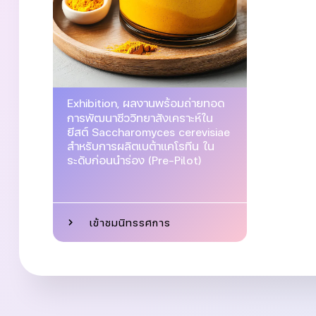
Exhibition
,
ผลงานพร้อมถ่ายทอด
การพัฒนาชีววิทยาสังเคราะห์ใน
ยีสต์ Saccharomyces cerevisiae
สำหรับการผลิตเบต้าแคโรทีน ใน
ระดับก่อนนำร่อง (Pre-Pilot)
เข้าชมนิทรรศการ