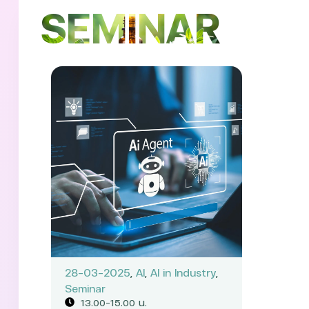
SEMINAR
28-03-2025
,
AI
,
AI in Industry
,
Seminar
13.00-15.00 น.