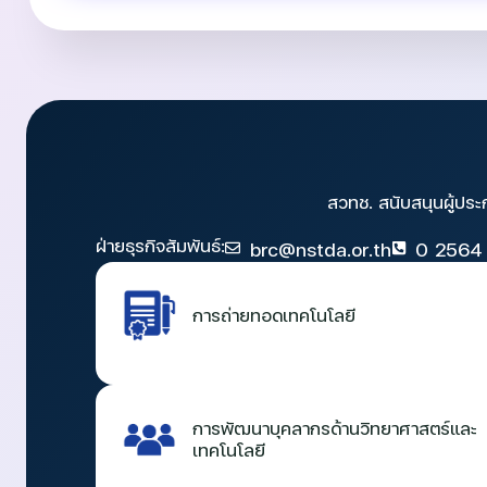
สวทช. สนับสนุนผู้ประ
ฝ่ายธุรกิจสัมพันธ์:
brc@nstda.or.th
0 2564
การถ่ายทอดเทคโนโลยี
การพัฒนาบุคลากรด้านวิทยาศาสตร์และ
เทคโนโลยี