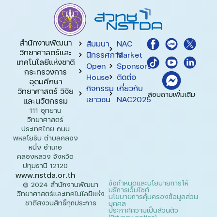
สำนักงานพัฒนา
สัมมนา
NAC
วิทยาศาสตร์และ
นิทรรศการ
Market
เทคโนโลยีแห่งชาติ​
Open
Sponsors
กระทรวงการ
House
ติดต่อ
อุดมศึกษา
กิจกรรม
เกี่ยวกับ
วิทยาศาสตร์ วิจัย
สอบถามเพิ่มเติม
เยาวชน
NAC2025
และนวัตกรรม
111 อุทยาน
วิทยาศาสตร์
ประเทศไทย ถนน
พหลโยธิน ตำบลคลอง
หนึ่ง อำเภอ
คลองหลวง จังหวัด
ปทุมธานี 12120
www.nstda.or.th
ข้อกำหนดและนโยบายการให้
© 2024 สำนักงานพัฒนา
บริการเว็บไซต์
วิทยาศาสตร์และเทคโนโลยีแห่ง
นโยบายการคุ้มครองข้อมูลส่วน
ชาติสงวนสิทธิ์ทุกประการ
บุคคล
ประกาศความเป็นส่วนตัว
(Privacy notice)