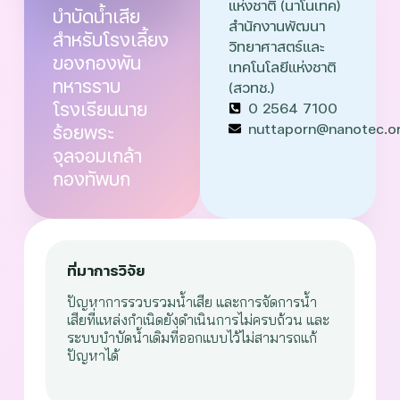
แห่งชาติ (นาโนเทค)
บำบัดน้ำเสีย
สำนักงานพัฒนา
สำหรับโรงเลี้ยง
วิทยาศาสตร์และ
ของกองพัน
เทคโนโลยีแห่งชาติ
ทหารราบ
(สวทช.)
โรงเรียนนาย
0 2564 7100
nuttaporn@nanotec.or
ร้อยพระ
จุลจอมเกล้า
กองทัพบก
ที่มาการวิจัย
ปัญหาการรวบรวมน้ำเสีย และการจัดการน้ำ
เสียที่แหล่งกำเนิดยังดำเนินการไม่ครบถ้วน และ
ระบบบำบัดน้ำเดิมที่ออกแบบไว้ไม่สามารถแก้
ปัญหาได้