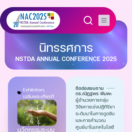
นิทรรศการ
NSTDA ANNUAL CONFERENCE 2025
ติดต่อสอบถาม
Exhibition
,
ดร.ณัฏฐพร พิมพะ
เฉลิมพระเกียรติ
ผู้อำนวยการกลุ่ม
วิจัยการเร่งปฏิกิริยา
ระดับนาโนการดูดซับ
และการคำนวณ
ศูนย์นาโนเทคโนโลยี
นวัตกรรมระบบ