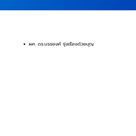
ผศ. ดร.บรรยงค์ รุ่งเรืองด้วยบุญ