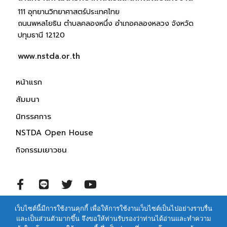
111 อุทยานวิทยาศาสตร์ประเทศไทย 
ถนนพหลโยธิน ตำบลคลองหนึ่ง อำเภอคลองหลวง จังหวัด
ปทุมธานี 12120
www.nstda.or.th
หน้าแรก
สัมมนา
นิทรรศการ
NSTDA Open House
กิจกรรมเยาวชน
เว็บไซต์นี้มีการใช้งานคุกกี้ เพื่อให้การใช้งานเว็บไซต์เป็นไปอย่างราบรื่น
© 2021 สำนักงานพัฒนาวิทยาศาสตร์และเทคโนโลยีแห่งชาติ
และเป็นส่วนตัวมากขึ้น จึงขอให้ท่านรับรองว่าท่านได้อ่านและทำความ
สงวนสิทธิ์ทุกประการ