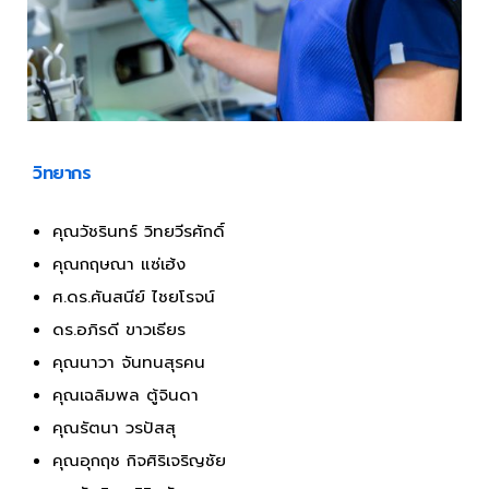
วิทยากร
คุณวัชรินทร์ วิทยวีรศักดิ์
คุณกฤษณา แซ่เฮ้ง
ศ.ดร.ศันสนีย์ ไชยโรจน์
ดร.อภิรดี ขาวเธียร
คุณนาวา จันทนสุรคน
คุณเฉลิมพล ตู้จินดา
คุณรัตนา วรปัสสุ
คุณอุกฤช กิจศิริเจริญชัย