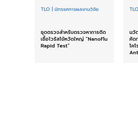
TLO
|
นิทรรศการผลงานวิจัย
TL
ชุดตรวจสำหรับตรวจหาการติด
นวั
เชื้อไวรัสไข้หวัดใหญ่ “NanoFlu
คัด
Rapid Test”
โคโ
Ant