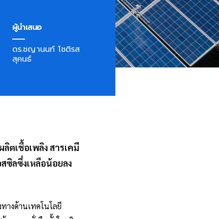
ผู้นำเสนอ
ดร.ชญานนท์ โชติรส
สุคนธ์
ลิตเชื้อเพลิง สารเคมี
ซิลซึ่งเหลือน้อยลง
้งทางด้านเทคโนโลยี