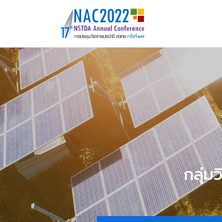
กลุ่ม