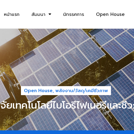
หน้าแรก
สัมมนา
นิทรรศการ
Open House
Open House
,
พลังงาน/วัสดุ/เคมีชีวภาพ
วิจัยเทคโนโลยีไบโอรีไฟเนอรีและชี