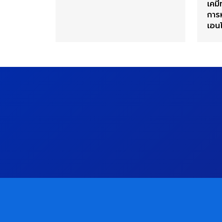
เคมี
การ
เอนไ
แอน