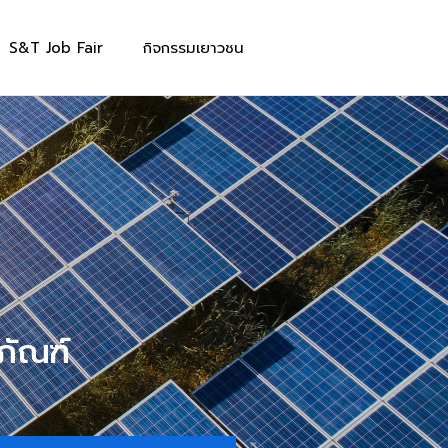
S&T Job Fair
กิจกรรมเยาวชน
วภัณฑ์