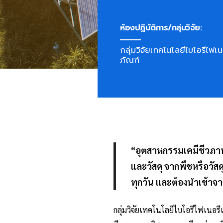
ห้องปฏิบัติการ/กลุ่มวิจัย:
กลุ่มวิจัยเทคโนโลยีไบโอรีไฟเน
ภัณฑ์
“อุตสาหกรรมเคมีชีวภาพ” 
และวัสดุ จากพืชหรือวัส
ทุกวัน และต้องนำเข้าจ
กลุ่มวิจัยเทคโนโลยีไบโอรีไฟเนอร