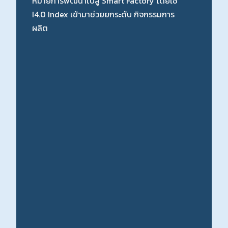
ตั้งขึ้นในปี 2532 ผ่านการร่วมทุนระหว่าง
บริษัท ไทยซัมมิท ออโต้พาร์ท อินดัสตรี จำกัด
(ประเทศไทย) และ บริษัท เพรส โกเกียว จำกัด
(ประเทศญี่ปุ่น)