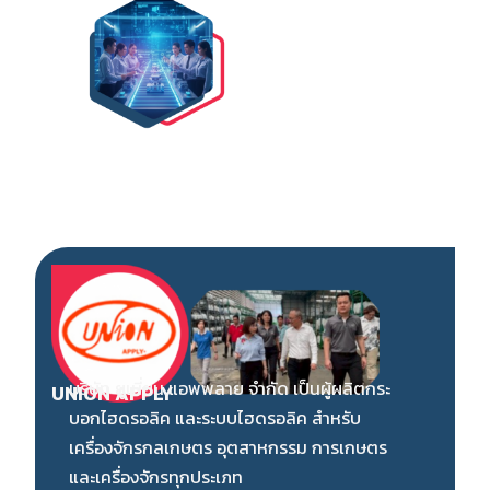
บริษัท วิริยะโลหะกิจ จำกัด ดำเนินกิจการ
VIRIYALOHAKIJ
P
มากกว่า 27 ปี โดยเริ่มจากการผลิตประตูม้วนขึ้น
สู่แนวหน้าของประเทศ และพัฒนาสินค้าประเภท
เมทัลชีท