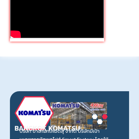
THAI SUMMIT PK GROUP
บริษัท ไทยซัมมิท พีเค คอร์ปอเรชั่น จํากัด ก่อ