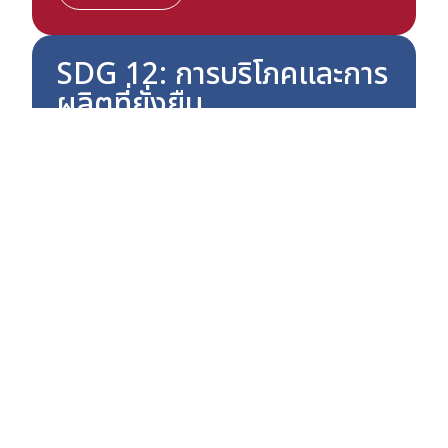
SDG 12: การบริโภคและการ
ผลิตที่ยั่งยืน
สร้างหลักประกันให้มีรูปแบบการบริโภค
และการผลิตที่ยั่งยืน
ลดของเสียจากการผลิตและการ
บริโภค เช่น ขยะอาหาร (Food
Waste)
ใช้ทรัพยากรธรรมชาติอย่างมี
ประสิทธิภาพ ส่งเสริมรูปแบบ
การบริโภคที่เป็นมิตรต่อสิ่ง
แวดล้อม
พัฒนาการผลิตที่โปร่งใส และ