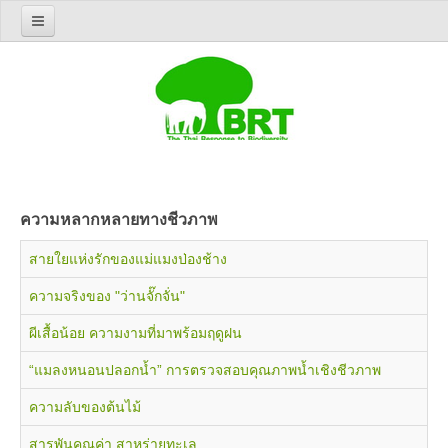
Home
รู้จัก BRT
เกี่ยวกับองค์กร
ประวัติความเป็นมา
คณะกรรมการนโยบาย
ความหลากหลายทางชีวภาพ
คณะกรรมการบริหาร
สายใยแห่งรักของแม่แมงป่องช้าง
บุคลากรฝ่ายเลขานุการ
ติดต่อ BRT
ความจริงของ "ว่านจั๊กจั่น"
สิ่งตีพิมพ์ทางวิชาการ
ผีเสื้อน้อย ความงามที่มาพร้อมฤดูฝน
บทคัดย่อโครงการวิจัย
“แมลงหนอนปลอกน้ำ” การตรวจสอบคุณภาพน้ำเชิงชีวภาพ
บันทึกการประชุมวิชาการประจำปี
ความลับของต้นไม้
รายงานการวิจัยในโครงการ BRT
สารพันคุณค่า สาหร่ายทะเล