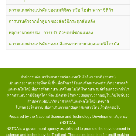
รายงานประจำปี
ความแตกต่างแปรผันของนมพิจิตร หรือ โฮย่า พาราซิติก้า
หนังสือจากโครงการ BRT
การปรับตัวจากน้ำสู่บก ของสัตว์มีกระดูกสันหลัง
BRT Magazine
Research
พฤกษาฆาตกรรม...การปรับตัวของพืชกินแมลง
Thesis
ความแตกต่างแปรผันของเปลือกหอยทากบกสกุลแอมฟิโดรมัส
บทความเผยแพร่
สิ่งมีชีวิตชนิดใหม่
ความหลากหลายทางชีวภาพ
สำนักงานพัฒนาวิทยาศาสตร์และเทคโนโลยีแห่งชาติ (สวทช.)
ภาวะโลกร้อน
เป็นหน่วยงานของรัฐที่จัดตั้งขึ้นเพื่อศึกษาวิจัยและพัฒนาทางด้านวิทยาศาสตร์
และเทคโนโลยีเพื่อการพัฒนาประเทศไทย ไม่ได้มีวัตถุประสงค์เพื่อแสวงหากำไร
ขนอม
หากท่านพบว่ามีข้อมูลใดๆ ที่ละเมิดทรัพย์สินทางปัญญาปรากฏอยู่ในเว็บไซต์ของ
ข่าวประชาสัมพันธ์
สำนักงานพัฒนาวิทยาศาสตร์และเทคโนโลยีแห่งชาติ
โปรดแจ้งให้ทราบเพื่อดำเนินการแก้ปัญหาดังกล่าวโดยเร็วที่สุดต่อไป
ประชุมวิชาการ
Prepared by the National Science and Technology Development Agency
(NSTDA).
biod
NSTDA is a government agency established to promote the development in
ibd
science and technology for Thailand. There is no intention for profit making.