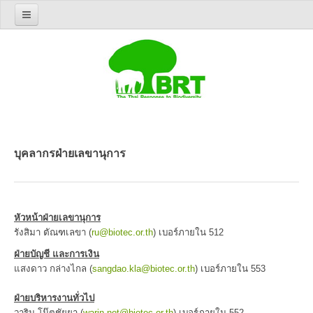
Home
รู้จัก BRT
เกี่ยวกับองค์กร
ประวัติความเป็นมา
คณะกรรมการนโยบาย
บุคลากรฝ่ายเลขานุการ
คณะกรรมการบริหาร
บุคลากรฝ่ายเลขานุการ
ติดต่อ BRT
หัวหน้าฝ่ายเลขานุการ
สิ่งตีพิมพ์ทางวิชาการ
รังสิมา ตัณฑเลขา (
ru@biotec.or.th
) เบอร์ภายใน 512
ฝ่ายบัญชี และการเงิน
บทคัดย่อโครงการวิจัย
แสงดาว กล่างไกล (
sangdao.kla@biotec.or.th
) เบอร์ภายใน 553
บันทึกการประชุมวิชาการประจำปี
รายงานการวิจัยในโครงการ BRT
ฝ่ายบริหารงานทั่วไป
วาริน โน๊ตชัยยา (
warin.not@biotec.or.th
) เบอร์ภายใน 552