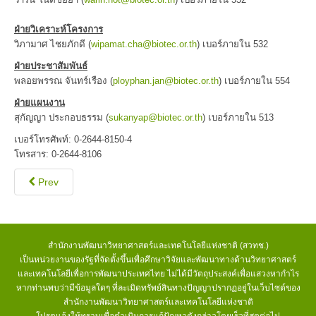
รายงานประจำปี
หนังสือจากโครงการ BRT
ฝ่ายวิเคราะห์โครงการ
วิภามาศ ไชยภักดี (
wipamat.cha@biotec.or.th
) เบอร์ภายใน 532
BRT Magazine
ฝ่ายประชาสัมพันธ์
Research
พลอยพรรณ จันทร์เรือง (
ployphan.jan@biotec.or.th
) เบอร์ภายใน 554
Thesis
ฝ่ายแผนงาน
สุกัญญา ประกอบธรรม (
sukanyap@biotec.or.th
) เบอร์ภายใน 513
บทความเผยแพร่
เบอร์โทรศัพท์: 0-2644-8150-4
สิ่งมีชีวิตชนิดใหม่
โทรสาร: 0-2644-8106
ความหลากหลายทางชีวภาพ
Prev
ภาวะโลกร้อน
ขนอม
ข่าวประชาสัมพันธ์
สำนักงานพัฒนาวิทยาศาสตร์และเทคโนโลยีแห่งชาติ (สวทช.)
เป็นหน่วยงานของรัฐที่จัดตั้งขึ้นเพื่อศึกษาวิจัยและพัฒนาทางด้านวิทยาศาสตร์
ประชุมวิชาการ
และเทคโนโลยีเพื่อการพัฒนาประเทศไทย ไม่ได้มีวัตถุประสงค์เพื่อแสวงหากำไร
หากท่านพบว่ามีข้อมูลใดๆ ที่ละเมิดทรัพย์สินทางปัญญาปรากฏอยู่ในเว็บไซต์ของ
biod
สำนักงานพัฒนาวิทยาศาสตร์และเทคโนโลยีแห่งชาติ
ibd