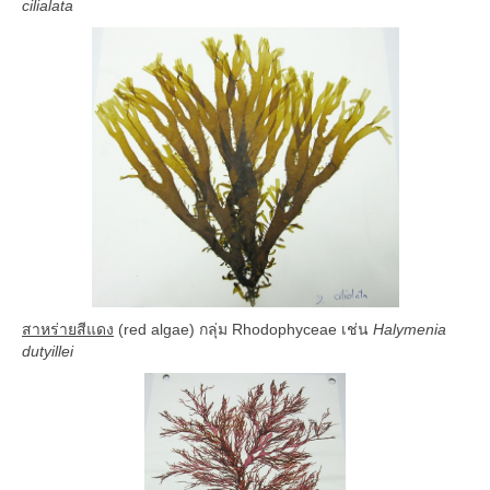
cilialata
คลังสื่อ
BRT Gallery
คลังทรัพยากรการศึกษาแบบเปิด (OER)
สาหร่ายสีแดง
(red algae) กลุ่ม Rhodophyceae เช่น
Halymenia
dutyillei