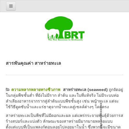
Home
รู้จัก BRT
เกี่ยวกับองค์กร
ประวัติความเป็นมา
คณะกรรมการนโยบาย
สารพันคุณค่า สาหร่ายทะเล
คณะกรรมการบริหาร
บุคลากรฝ่ายเลขานุการ
ติดต่อ BRT
ความหลากหลายทางชีวภาพ
สาหร่ายทะเล (seaweed)
ถูกจัดอยู่
สิ่งตีพิมพ์ทางวิชาการ
ในกลุ่มพืชชั้นต่ำ ที่ยังไม่มีราก ลำต้น และใบที่แท้จริง ไม่มีระบบท่อ
ลำเลียงอาหารจากรากสู่ลำต้นแบบพืชชั้นสูง เช่น หญ้าทะเล แต่จะ
บทคัดย่อโครงการวิจัย
ใช้วิธีดูดซับน้ำและแร่ธาตุจากน้ำทะเลสู่เซลล์ต่างๆ โดยตรง
บันทึกการประชุมวิชาการประจำปี
สาหร่ายทะเลเป็นพืชที่ไม่มีดอกและผล แต่แพร่กระจายพันธุ์ด้วยการส
ร้างสปอร์และแบ่งตัว ลักษณะของสาหร่ายมีมากมายหลายแบบ
รายงานการวิจัยในโครงการ BRT
ตั้งแต่แบบที่เป็นแพลงก์ตอนลอยไปลอยมาในน้ำ ซึ่งพวกนี้จะมีขนาด