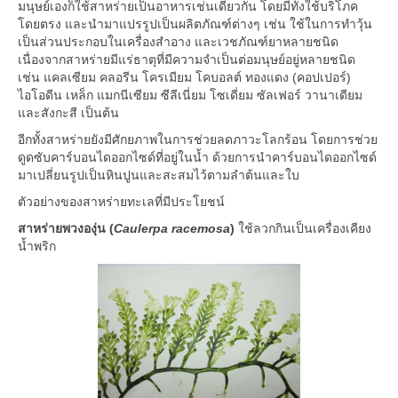
มนุษย์เองก็ใช้สาหร่ายเป็นอาหารเช่นเดียวกัน โดยมีทั้งใช้บริโภค
โดยตรง และนำมาแปรรูปเป็นผลิตภัณฑ์ต่างๆ เช่น ใช้ในการทำวุ้น
เป็นส่วนประกอบในเครื่องสำอาง และเวชภัณฑ์ยาหลายชนิด
เนื่องจากสาหร่ายมีแร่ธาตุที่มีความจำเป็นต่อมนุษย์อยู่หลายชนิด
เช่น แคลเซียม คลอรีน โครเมียม โคบอลต์ ทองแดง (คอปเปอร์)
ไอโอดีน เหล็ก แมกนีเซียม ซีลีเนี่ยม โซเดี่ยม ซัลเฟอร์ วานาเดียม
และสังกะสี เป็นต้น
อีกทั้งสาหร่ายยังมีศักยภาพในการช่วยลดภาวะโลกร้อน โดยการช่วย
ดูดซับคาร์บอนไดออกไซด์ที่อยู่ในน้ำ ด้วยการนำคาร์บอนไดออกไซด์
มาเปลี่ยนรูปเป็นหินปูนและสะสมไว้ตามลำต้นและใบ
ตัวอย่างของสาหร่ายทะเลที่มีประโยชน์
สาหร่ายพวงองุ่น (
Caulerpa racemosa
)
ใช้ลวกกินเป็นเครื่องเคียง
น้ำพริก