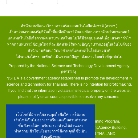
สำนักงานพัฒนาวิทยาศาสตร์และเทคโนโลยีแห่งชาติ (สวทช.)
เป็นหน่วยงานของรัฐที่จัดตั้งขึ้นเพื่อศึกษาวิจัยและพัฒนาทางด้านวิทยาศาสตร์
และเทคโนโลยีเพื่อการพัฒนาประเทศไทย ไม่ได้มีวัตถุประสงค์เพื่อแสวงหากำไร
หากท่านพบว่ามีข้อมูลใดๆ ที่ละเมิดทรัพย์สินทางปัญญาปรากฏอยู่ในเว็บไซต์ของ
สำนักงานพัฒนาวิทยาศาสตร์และเทคโนโลยีแห่งชาติ
โปรดแจ้งให้ทราบเพื่อดำเนินการแก้ปัญหาดังกล่าวโดยเร็วที่สุดต่อไป
Prepared by the National Science and Technology Development Agency
(NSTDA).
NSTDA is a government agency established to promote the development in
science and technology for Thailand. There is no intention for profit making.
If you find that the information violates intellectual property on the website,
please notify us as soon as possible to resolve any concerns.
เว็บไซต์นี้มีการใช้งานคุกกี้ เพื่อให้การใช้งาน
For further information:
เว็บไซต์เป็นไปอย่างราบรื่นและเป็นส่วนตัวมาก
The Secretariat Biodiversity Research and Training Program,
ขึ้น จึงขอให้ท่านรับรองว่าท่านได้อ่านและ
5th National Science and Technology Development Agency Building,
ทำความเข้าใจนโยบายการใช้งานคุกกี้ ซึ่งเป็น
Rama VI Road, Rajdhevee, Bangkok 10400 THAILAND
ส่วนหนึ่งของ