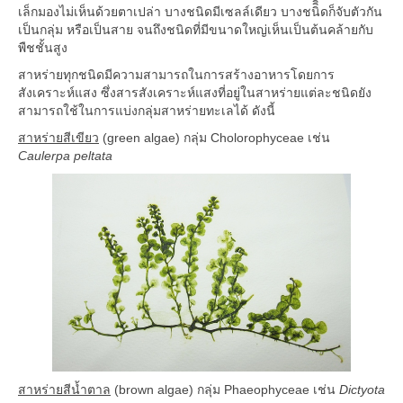
รายงานประจำปี
เล็กมองไม่เห็นด้วยตาเปล่า บางชนิดมีเซลล์เดียว บางชนิิิิิิิิิิิิิิิิิิิิิิิิิิิิิดก็จับตัวกัน
เป็นกลุ่ม หรือเป็นสาย จนถึงชนิดที่มีขนาดใหญ่เห็นเป็นต้นคล้ายกับ
หนังสือจากโครงการ BRT
พืชชั้นสูง
BRT Magazine
สาหร่ายทุกชนิดมีความสามารถในการสร้างอาหารโดยการ
Research
สังเคราะห์แสง ซึ่งสารสังเคราะห์แสงที่อยู่ในสาหร่ายแต่ละชนิดยัง
สามารถใช้ในการแบ่งกลุ่มสาหร่ายทะเลได้ ดังนี้
Thesis
สาหร่ายสีเขียว
(green algae) กลุ่ม Cholorophyceae เช่น
บทความเผยแพร่
Caulerpa peltata
สิ่งมีชีวิตชนิดใหม่
ความหลากหลายทางชีวภาพ
ภาวะโลกร้อน
ขนอม
ข่าวประชาสัมพันธ์
ประชุมวิชาการ
biod
สาหร่ายสีน้ำตาล
(brown algae) กลุ่ม Phaeophyceae เช่น
Dictyota
ibd