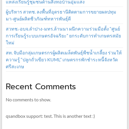
แหล่งเรียนรู้ชุมชนด้านสิ่งทอบ้านอุ่มแสง
ผู้บริหาร สวทช. ลงพื้นที่อุดรธานีติดตามการขยายผลปทุม
มา-ศูนย์ผลิตชีวภัณฑ์ทหารพันธุ์ดี
สวทช.-อบจ.ลำปาง-มทร.ล้านนา ผนึกความร่วมมือตั้ง “ศูนย์
การเรียนรู้ระบบเกษตรอัจฉริยะ” ยกระดับการทำเกษตรสมัย
ใหม่
สท. จับมือกลุ่มเกษตรกรผู้ผลิตเมล็ดพันธุ์พืชน้ำเกลี้ยง ร่วมให้
ความรู้ “ปลูกถั่วเขียว KUML” เกษตรกรพักชำระหนี้จังหวัด
ศรีสะเกษ
Recent Comments
No comments to show.
qsandbox support: test. This is another text :)