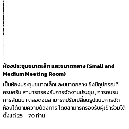
stda.or.th/tspcc/
wp-
oads/2021/10/IM
3_151713_00_06
jpg
could not be
cessed.
ห้องประชุมขนาดเล็ก และขนาดกลาง (Small and
Medium Meeting Room)
เป็นห้องประชุมขนาดเล็กและขนาดกลาง ซึ่งมีอุปกรณ์ที่
ครบครัน สามารถรองรับการจัดงานประชุม , การอบรม ,
การสัมมนา ตลอดจนสามารถปรับเปลี่ยนรูปแบบการจัด
ห้องได้ตามความต้องการ โดยสามารถรองรับผู้เข้าร่วมได้
ตั้งแต่ 25 – 70 ท่าน