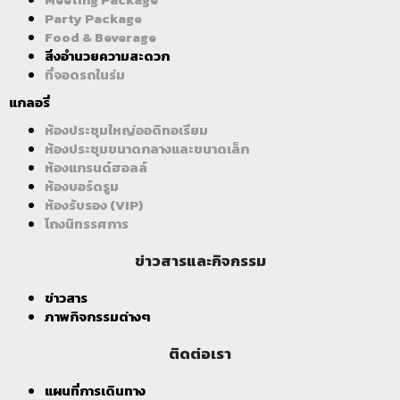
Party Package
Food & Beverage
สิ่งอำนวยความสะดวก
ที่จอดรถในร่ม
แกลอรี่
ห้องประชุมใหญ่ออดิทอเรียม
ห้องประชุมขนาดกลางและขนาดเล็ก
ห้องแกรนด์ฮอลล์
ห้องบอร์ดรูม
ห้องรับรอง (VIP)
โถงนิทรรศการ
ข่าวสารและกิจกรรม
ข่าวสาร
ภาพกิจกรรมต่างๆ
ติดต่อเรา
แผนที่การเดินทาง