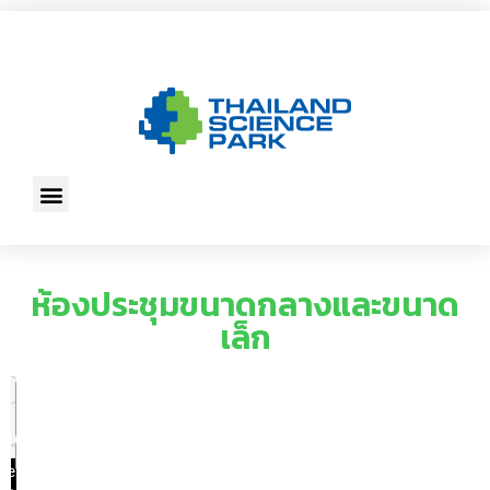
ห้องประชุมขนาดกลางและขนาด
เล็ก
he file