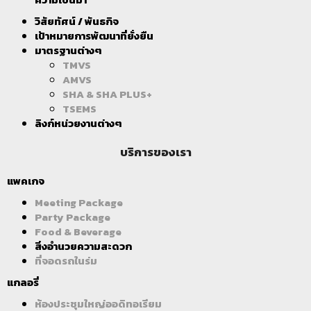
วิสัยทัศน์ / พันธกิจ
เป้าหมายการพัฒนาที่ยั่งยืน
มาตรฐานต่างๆ
TMVS
AMVS
SHA & SHA PLUS+
TSEMS
ลิงก์หน่วยงานต่างๆ
บริการของเรา
แพคเกจ
Meeting Package
Party Package
Food & Beverage
สิ่งอำนวยความสะดวก
ที่จอดรถในร่ม
แกลอรี่
ห้องประชุมใหญ่ออดิทอเรียม