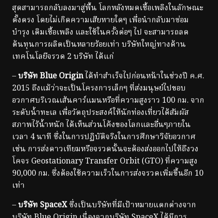
สุดสามารถกลับลงมาสู่พื้น โลกหลังหมดเชื้อเพลิงในลักษณะ
ตั้งตรง โดยไม่เกิดความเสียหายใดๆ เพื่อนำกลับมาซ่อม
บำรุง เติมเชื้อเพลิง และใช้ในครั้งต่อๆ ไป จะสามารถลด
ต้นทุนการผลิตเป็นหลายร้อยเท่า บริษัทใหญ่ทางด้าน
เทคโนโลยีจรวด 2 บริษัท ได้แก่
–
บริษัท Blue Origin
ได้ทำสำเร็จไปก่อนหน้าในช่วงปี ค.ศ.
2015 ถึงแม้ว่าจะเป็นโครงการเล็กๆ ที่ส่งมนุษย์ไปขอบ
อวกาศบริเวณเส้นคาร์แมนหรือที่ความสูงราว 100 กม. จาก
ระดับน้ำทะเล เพื่อวัตถุประสงค์ให้นักท่องเที่ยวได้สัมผัส
สภาพไร้น้ำหนัก ได้เห็นส่วนโค้งของโลกและอื่นๆภายใน
เวลา 4 นาที ซึ่งในการปฏิบัติจริงในการศึกษาวิจัยอวกาศ
เช่น การส่งดาวเทียมหรือจรวดนั้นจะต้องส่งออกไปให้ถึงวง
โคจร Geostationary Transfer Orbit (GTO) ที่ความสูง
90,000 กม. ซึ่งต้องใช้ความเร็วในการส่งจรวดเพิ่มขึ้นอีก 10
เท่า
–
บริษัท SpaceX
ซึ่งเป็นบริษัทที่มีเป้าหมายแตกต่างจาก
บริษัท Blue Origin เนื่องจากบริษัท SpaceX ได้มีการ