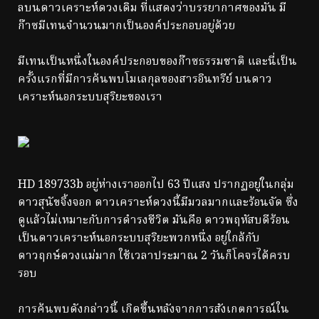
ลบนดาวเคราะห์ดวงเดิม ที่แสดงว่าบรรยากาศของมัน มี
ก๊าซมีเทนจำนวนมากเป็นองค์ประกอบอยู่ด้วย
มีเทนเป็นหนึ่งในองค์ประกอบของก๊าซธรรมชาติ และนี่เป็น
ครั้งแรกที่มีการค้นพบโมเลกุลของสารอินทรีย์ บนดาว
เคราะห์นอกระบบสุริยะของเรา
HD 189733b อยู่ห่างเราออกไป 63 ปีแสง ปรากฏอยู่ในกลุ่ม
ดาวสุนัขจิ้งจอก ดาวเคราะห์ดวงนี้มีมวลมากและร้อนจัด ซึ่ง
ดูแล้วไม่เหมาะกับการดำรงชีวิต มันคือ ดาวพฤหัสบดีร้อน
เป็นดาวเคราะห์นอกระบบสุริยะพวกหนึ่ง อยู่ใกล้กับ
ดาวฤกษ์ดวงแม่มาก ใช้เวลาประมาณ 2 วันก็โคจรได้ครบ
รอบ
การค้นพบดังกล่าวนี้ เกิดขึ้นหลังจากการสังเกตการณ์ใน