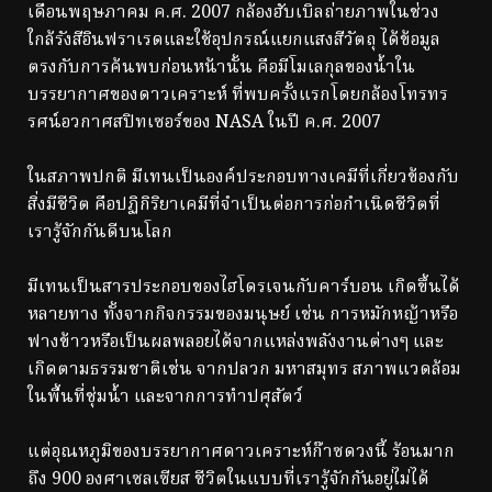
เดือนพฤษภาคม ค.ศ. 2007 กล้องฮับเบิลถ่ายภาพในช่วง
ใกล้รังสีอินฟราเรดและใช้อุปกรณ์แยกแสงสีวัตถุ ได้ข้อมูล
ตรงกับการค้นพบก่อนหน้านั้น คือมีโมเลกุลของน้ำใน
บรรยากาศของดาวเคราะห์ ที่พบครั้งแรกโดยกล้องโทรทร
รศน์อวกาศสปิทเซอร์ของ NASA ในปี ค.ศ. 2007
ในสภาพปกติ มีเทนเป็นองค์ประกอบทางเคมีที่เกี่ยวข้องกับ
สิ่งมีชีวิต คือปฏิกิริยาเคมีที่จำเป็นต่อการก่อกำเนิดชีวิตที่
เรารู้จักกันดีบนโลก
มีเทนเป็นสารประกอบของไฮโดรเจนกับคาร์บอน เกิดขึ้นได้
หลายทาง ทั้งจากกิจกรรมของมนุษย์ เช่น การหมักหญ้าหรือ
ฟางข้าวหรือเป็นผลพลอยได้จากแหล่งพลังงานต่างๆ และ
เกิดตามธรรมชาติเช่น จากปลวก มหาสมุทร สภาพแวดล้อม
ในพื้นที่ชุ่มน้ำ และจากการทำปศุสัตว์
แต่อุณหภูมิของบรรยากาศดาวเคราะห์ก๊าซดวงนี้ ร้อนมาก
ถึง 900 องศาเซลเซียส ชีวิตในแบบที่เรารู้จักกันอยู่ไม่ได้