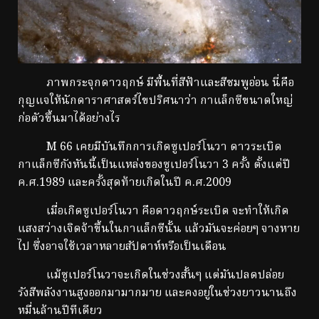
ภาพกระจุกดาวฤกษ์ มีพื้นที่สีฟ้าและสีชมพูอ่อน นี่คือ
กุญแจให้นักดาราศาสตร์ไขปริศนาว่า กาแล็กซีขนาดใหญ่
ก่อตัวขึ้นมาได้อย่างไร
M 66 เคยมีบันทึกการเกิดซูเปอร์โนวา ดาวระเบิด
กาแล็กซีกังหันนี้เป็นแหล่งของซูเปอร์โนวา 3 ครั้ง ตั้งแต่ปี
ค.ศ.1989 และครั้งสุดท้ายเกิดในปี ค.ศ.2009
เมื่อเกิดซูเปอร์โนวา คือดาวฤกษ์ระเบิด จะทำให้เกิด
แสงสว่างเจิดจ้าขึ้นในกาแล็กซีนั้น แล้วมันจะค่อยๆ จางหาย
ไป ซึ่งอาจใช้เวลาหลายสัปดาห์หรือเป็นเดือน
แม้ซูเปอร์โนวาจะเกิดในช่วงสั้นๆ แต่มันปลดปล่อย
รังสีพลังงานสูงออกมามากมาย และคงอยู่ในช่วงยาวนานถึง
หมื่นล้านปีทีเดียว