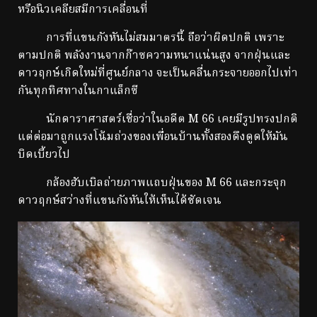
หรือนิวเคลียสมีการเคลื่อนที่
การที่แขนกังหันไม่สมมาตรนี้ ถือว่าผิดปกติ เพราะ
ตามปกติ พลังงานจากก๊าซความหนาแน่นสูง จากฝุ่นและ
ดาวฤกษ์เกิดใหม่ที่ศูนย์กลาง จะเป็นคลื่นกระจายออกไปเท่า
กันทุกทิศทางในกาแล็กซี
นักดาราศาสตร์เชื่อว่าในอดีต M 66 เคยมีรูปทรงปกติ
แต่ต่อมาถูกแรงโน้มถ่วงของเพื่อนบ้านทั้งสองดึงดูดให้มัน
บิดเบี้ยวไป
กล้องฮับเบิลถ่ายภาพแถบฝุ่นของ M 66 และกระจุก
ดาวฤกษ์สว่างที่แขนกังหันให้เห็นได้ชัดเจน