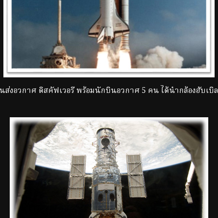
วกาศ ดิสคัฟเวอรี พร้อมนักบินอวกาศ 5 คน ได้นำกล้องฮับเบิลขึ้น