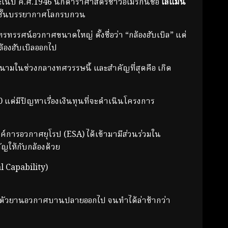
ในปี ค.ศ.1946 นักดาราศาสตร์ชาวอเมริกันชื่อ
ไลแมน
าะชั้นบรรยากาศโลกรบกวน
รรศน์อวกาศขนาดใหญ่ ตั้งชื่อว่า “กล้องฮับเบิล” แต่
ล้องฮับเบิลออกไป
ามในช่วงกลางทศวรรษนี้ และสำคัญที่สุดคือ เกิด
ต่มีปัญหาเรื่องเงินทุนที่จะดำเนินโครงการ
การอวกาศยุโรป (ESA) ได้เข้ามามีส่วนร่วมใน
ัญให้กับกล้องด้วย
l Capability)
กและตัวยานอวกาศบานปลายออกไป จนทำได้ล่าช้ากว่า