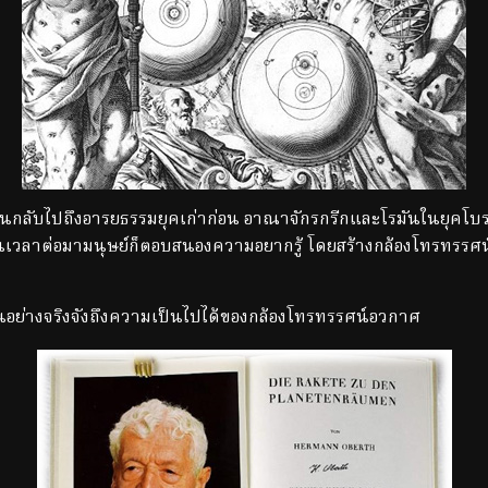
ปถึงอารยธรรมยุคเก่าก่อน อาณาจักรกรีกและโรมันในยุคโบราณมี
นเวลาต่อมามนุษย์ก็ตอบสนองความอยากรู้ โดยสร้างกล้องโทรทรรศน์ข
อย่างจริงจังถึงความเป็นไปได้ของกล้องโทรทรรศน์อวกาศ