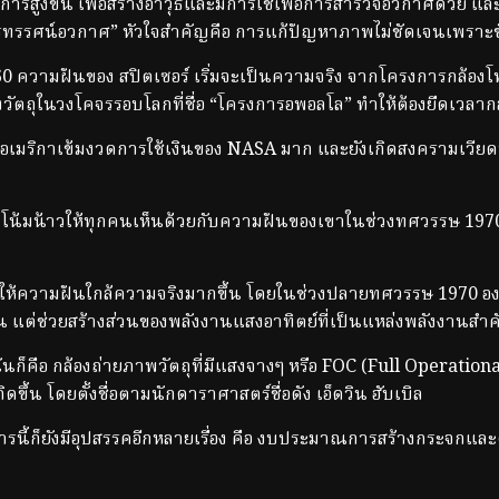
ูงขึ้น เพื่อสร้างอาวุธและมีการใช้เพื่อการสำรวจอวกาศด้วย และ
โทรทรรศน์อวกาศ” หัวใจสำคัญคือ การแก้ปัญหาภาพไม่ชัดเจนเพร
วามฝันของ สปิตเซอร์ เริ่มจะเป็นความจริง จากโครงการกล้องโทรท
วัตถุในวงโคจรรอบโลกที่ชื่อ “โครงการอพอลโล” ทำให้ต้องยืดเวลาก
เมริกาเข้มงวดการใช้เงินของ NASA มาก และยังเกิดสงครามเวียดน
โน้มน้าวให้ทุกคนเห็นด้วยกับความฝันของเขาในช่วงทศวรรษ 1970 แ
้ความฝันใกล้ความจริงมากขึ้น โดยในช่วงปลายทศวรรษ 1970 องค์
านั้น แต่ช่วยสร้างส่วนของพลังงานแสงอาทิตย์ที่เป็นแหล่งพลังงานสำค
็คือ กล้องถ่ายภาพวัตถุที่มีแสงจางๆ หรือ FOC (Full Operationa
ดขึ้น โดยตั้งชื่อตามนักดาราศาสตร์ชื่อดัง เอ็ดวิน ฮับเบิล
การนี้ก็ยังมีอุปสรรคอีกหลายเรื่อง คือ งบประมาณการสร้างกระจ