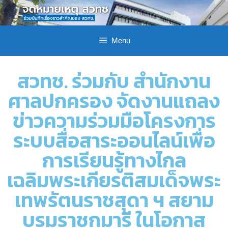
Menu
สวทช. ร่วมกับ สำนักงาน
ศาลปกครอง จัดงานแถลง
ข่าวความร่วมมือโครงการ
ระบบสื่อสาระออนไลน์เพื่อ
การเรียนรู้ทางไกล
เฉลิมพระเกียรติสมเด็จพระ
เทพรัตนราชสุดา ฯ สยาม
บรมราชกุมารี ในโอกาส