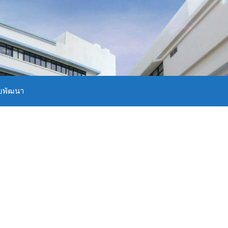
บพัฒนา