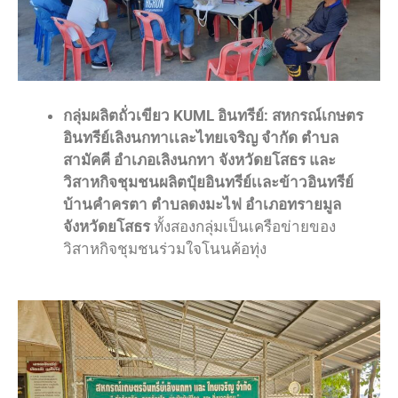
กลุ่มผลิตถั่วเขียว KUML อินทรีย์: สหกรณ์เกษตร
อินทรีย์เลิงนกทาเเละไทยเจริญ จำกัด ตำบล
สามัคคี อำเภอเลิงนกทา จังหวัดยโสธร และ
วิสาหกิจชุมชนผลิตปุ๋ยอินทรีย์เเละข้าวอินทรีย์
บ้านคำครตา ตำบลดงมะไฟ อำเภอทรายมูล
จังหวัดยโสธร
ทั้งสองกลุ่มเป็นเครือข่ายของ
วิสาหกิจชุมชนร่วมใจโนนค้อทุ่ง