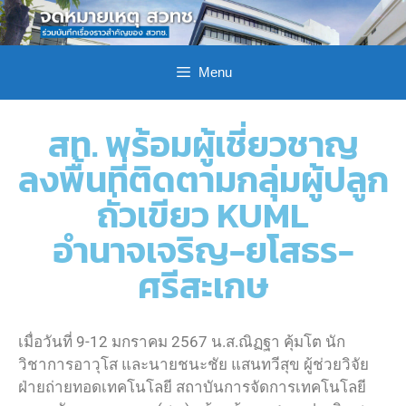
Menu
สท. พร้อมผู้เชี่ยวชาญ
ลงพื้นที่ติดตามกลุ่มผู้ปลูก
ถั่วเขียว KUML
อำนาจเจริญ-ยโสธร-
ศรีสะเกษ
เมื่อวันที่ 9-12 มกราคม 2567 น.ส.ณิฏฐา คุ้มโต นัก
วิชาการอาวุโส และนายชนะชัย แสนทวีสุข ผู้ช่วยวิจัย
ฝ่ายถ่ายทอดเทคโนโลยี สถาบันการจัดการเทคโนโลยี