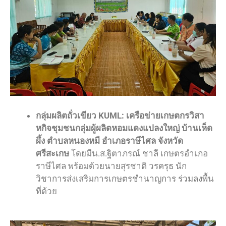
กลุ่มผลิตถั่วเขียว KUML: เครือข่ายเกษตกรวิสา
หกิจชุมชนกลุ่มผู้ผลิตหอมแดงแปลงใหญ่ บ้านเห็ด
ผึ้ง ตำบลหนองหมี อำเภอราษีไศล จังหวัด
ศรีสะเกษ
โดยมีน.ส.ฐิตาภรณ์ ชาลี เกษตรอำเภอ
ราษีไศล พร้อมด้วยนายสุรชาติ วรครุธ นัก
วิชาการส่งเสริมการเกษตรชำนาญการ ร่วมลงพื้น
ที่ด้วย