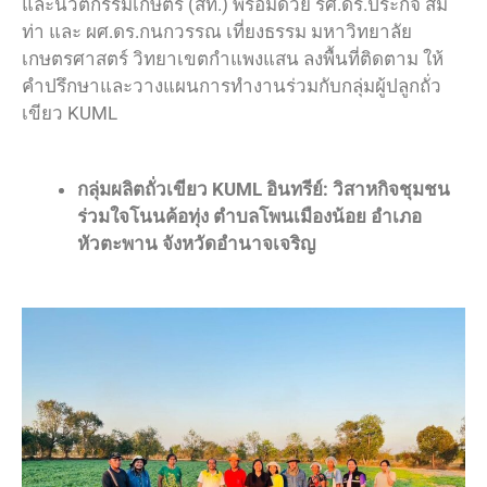
และนวัตกรรมเกษตร (สท.) พร้อมด้วย รศ.ดร.ประกิจ สม
ท่า และ ผศ.ดร.กนกวรรณ เที่ยงธรรม มหาวิทยาลัย
เกษตรศาสตร์ วิทยาเขตกำแพงแสน ลงพื้นที่ติดตาม ให้
คำปรึกษาและวางแผนการทำงานร่วมกับกลุ่มผู้ปลูกถั่ว
เขียว KUML
กลุ่มผลิตถั่วเขียว KUML อินทรีย์: วิสาหกิจชุมชน
ร่วมใจโนนค้อทุ่ง ตำบลโพนเมืองน้อย อำเภอ
หัวตะพาน จังหวัดอำนาจเจริญ