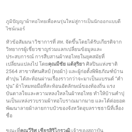
ภูมิปัญญาผ้าทอไทยเพื่อคนรุ่นใหม่สู่การเป็นนักออกแบบดี
ไซน์เนอร์
หัวข้อสัมมนาวิชาการที่ สท. จัดขึ้นโดยได้รับเกียรติจาก
วิทยากรผู้เชี่ยวชาญร่วมแลกเปลี่ยนข้อมูลและ
ประสบการณ์ การสืบสานผ้าทอไทยในยุคสมัยที่
เปลี่ยนแปลงไป โดย
คุณมีชัย แต้สุริยา
ศิลปินแห่งชาติ
2564 สาขาทัศนศิลป์ (ทอผ้า) และผู้ก่อตั้งพิพิธภัณฑ์บ้าน
คำปุน ได้สะท้อนผ่านเรื่องราวกว่าจะมาเป็นแบรนด์ “คำ
ปุน” ผ้าไหมทอมือที่สะท้อนอัตลักษณ์ของท้องถิ่น แรง
บันดาลใจและความหลงใหลในผ้าทอไทย ทำให้บ้านคำปุ
นเป็นแหล่งรวบรวมผ้าทอโบราณมากมาย และได้ต่อยอด
พัฒนาลายผ้าลายกาบบัวของจังหวัดอุบลราชธานีที่เลื่อง
ชื่อ
ขณะที่
คุณวีริศ เชียรสิริไกรวุฒิ
เจ้าของสถาบัน