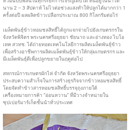
ท่วมฉบับพลันในทุกระยะการเจริญเติบโต ทนอยู่ในน้ำได้
นาน 2 – 3 สัปดาห์ ไม่ไวต่อช่วงแสงทำให้ปลูกได้มากกว่า 1
ครั้งต่อปี ผลผลิตข้าวเปลือกประมาณ 800 กิโลกรัมต่อไร่
เมล็ดพันธุ์ข้าวหอมชลสิทธิ์ได้ถูกแจกจ่ายไปยังเกษตรกรใน
จังหวัดพิจิตร พระนครศรีอยุธยา ชัยนาถ และอ่างทอง ไบโอ
เทค สวทช. ได้ถ่ายทอดเทคโนโลยีการผลิตเมล็ดพันธุ์ข้าว
เพื่อสร้างอาชีพการผลิตเมล็ดพันธุ์ข้าวให้กลุ่มเกษตรกร และ
มีเมล็ดพันธุ์ดีเพื่อปลูกขยายในฤดูต่อไป
สหกรณ์การเกษตรผักไห่ จำกัด จังหวัดพระนครศรีอยุธยา
ประสบความสำเร็จในการสร้างธุรกิจจากข้าวหอมชลสิทธิ์
โดยจัดทำข้าวสารหอมชลสิทธิ์บรรจุถุงภายใต้
เครื่องหมายการค้า “อ่อนหวาน” ที่มีวางจำหน่ายใน
ซุปเปอร์มาร์เก็ตชั้นนำทั่วประเทศ