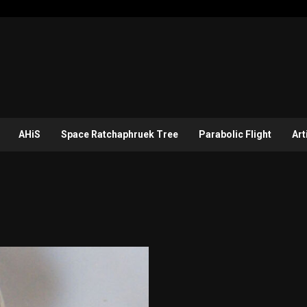
AHiS
Space Ratchaphruek Tree
Parabolic Flight
Art