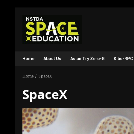
Skip
to
content
Home
About Us
Asian Try Zero-G
Kibo-RPC
Home
SpaceX
SpaceX