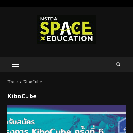
Skip
to
content
PRIMARY
MENU
Home
KiboCube
KiboCube