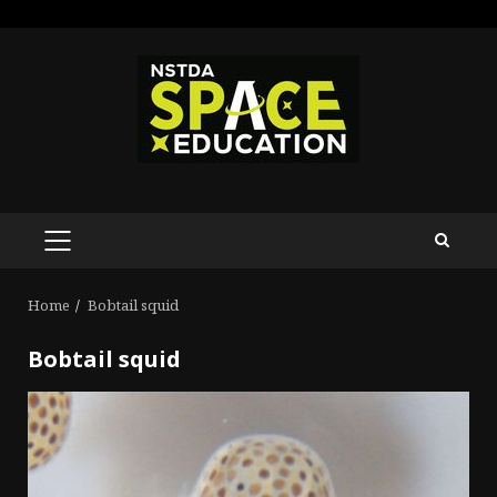
Skip
to
content
PRIMARY
MENU
Home
Bobtail squid
Bobtail squid