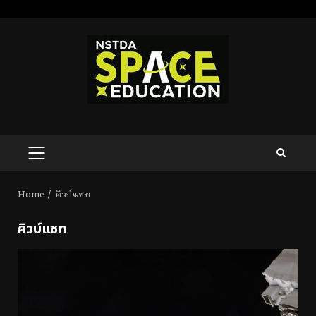
Skip
to
content
PRIMARY
MENU
Home
คิวบ์แซท
คิวบ์แซท