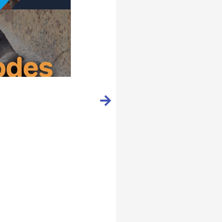
RMT-MTEC จัดงานเสวนา
อ่านต่อ