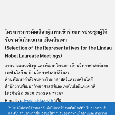
โครงการการคัดเลือกผู้แทนเข้าร่วมการประชุมผู้ได้
รับรางวัลโนเบล ณ เมืองลินเดา
(Selection of the Representatives for the Lindau
Nobel Laureate Meetings)
งานวางแผนเชิงรุกและพัฒนาโครงการด้านวิทยาศาสตร์และ
เทคโนโลยี ณ บ้านวิทยาศาสตร์สิรินธร
ด้านพัฒนากำลังคนทางวิทยาศาสตร์และเทคโนโลยี
สำนักงานพัฒนาวิทยาศาสตร์และเทคโนโลยีแห่งชาติ
โทรศัพท์ 0-2529-7100 ต่อ 77257
E-mail :
pdys@nstda.or.th
หรือ
siroj.srisarakorn@nstda.or.th
เว็บไซต์นี้มีการใช้งานคุกกี้ เพื่อให้การใช้งานเว็บไซต์เป็นไปอย่างราบรื่น
และเป็นส่วนตัวมากขึ้น จึงขอให้ท่านรับรองว่าท่านได้อ่านและทำความ
ดูรายละเอียดของโครงการเพิ่มเติมได้ที่
http://www.lindau-