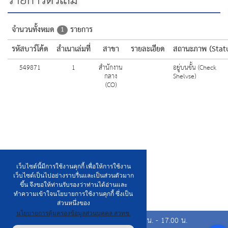
รายการตัวเล่ม
จำนวนทั้งหมด
รายการ
1
รหัสบาร์โค้ด
สำเนาเล่มที่
สาขา
รายละเอียด
สถานะภาพ (Stat
549871
1
สำนักงาน
อยู่บนชั้น (Check
กลาง
Shelvse)
(CO)
เว็บไซต์นี้มีการใช้งานคุกกี้ เพื่อให้การใช้งาน
เว็บไซต์เป็นไปอย่างราบรื่นและเป็นส่วนตัวมาก
ขึ้น จึงขอให้ท่านรับรองว่าท่านได้อ่านและ
ทำความเข้าใจนโยบายการใช้งานคุกกี้ ซึ่งเป็น
ส่วนหนึ่งของ
นโยบายการคุ้มครองข้อมูลส่วนบุคคล สวทช.
เวลาเปิดให้บริการวันจันทร์ ถึง วันศุกร์ เวลา 8.00 น. - 17.00 น.