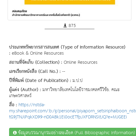
875
ประเภททรัพยากรสารสนเทศ (Type of Information Resource)
:
eBook & Online Resources
สถานที่จัดเก็บ (Collection) :
Online Resources
เลขเรียกหนังสือ (Call No.) :
--
ปีที่พิมพ์ (Date of Publication) :
ม.ป.ป
ผู้แต่ง (Author) :
มหาวิทยาลัยเทคโนโลยีราชมงคลศรีวิชัย. คณะ
เกษตรศาสตร์
สื่อ :
https://nstda-
my.sharepoint.com/:b:/g/personal/piyaporn_setsiriphaiboon_ns
tG9jTNJlPqkXD99-nD0ABk1El0ocETfpJXFDRNSltJQ?e=MJGEEi
ข้อมูลบรรณานุกรมอย่างละเอียด (Full Bibliographic Information)