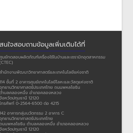
สนใจสอบถามข้อมูลเพิ่มเติมได้ที่
ศูนย์ทดสอบผลิตภัณฑ์เครื่องใช้ในบ้านและเซรามิกอุตสาหกรรม
(CTEC)
สำนักงานพัฒนาวิทยาศาสตร์และเทคโนโลยีแห่งชาติ
114 ชั้นที่ 2 อาคารศูนย์เทคโนโลยีโลหะและวัสดุแห่งชาติ
อุทยานวิทยาศาสตร์ประเทศไทย ถนนพหลโยธิน
ตำบลคลองหนึ่ง อำเภอคลองหลวง
จังหวัดปทุมธานี 12120
โทรศัพท์ 0-2564-6500 ต่อ 4215
142 อาคารกลุ่มนวัตกรรม 2 อาคาร C
อุทยานวิทยาศาสตร์ประเทศไทย
ถนนพหลโยธิน ตำบลคลองหนึ่ง อำเภอคลองหลวง
จังหวัดปทุมธานี 12120