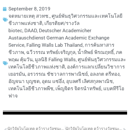
September 8, 2019
จดหมายเหตุ สวทช.
,
ศูนย์พันธุวิศวกรรมและเทคโนโลยี
ชีวภาพแห่งชาติ
,
เกียรติยศ/รางวัล
biotec
,
DAAD
,
Deutscher Academicher
Austauschdienst German Academic Exchange
Service
,
Falling Walls Lab Thailand
,
การค้นหาสาร
ชีวภาพ
,
ฉวีวรรณ ทรัพย์เจริญกุล
,
น้ำทิพย์ พิรณฤทธิ์
,
ภค
พฤฒ คุ้มวัน
,
มูลนิธิ Falling Walls
,
ศูนย์พันธุวิศวกรรมและ
เทคโนโลยีชีวภาพแห่งชาติ
,
องค์การแลกเปลี่ยนวิชาการ
เยอรมัน
,
อรวรรณ ชัชวาลการพาณิชย์
,
อลงกต ตรีทอง
,
อัญจนา บุญชด
,
อุดม แซ่อึ่ง
,
อุบลศรี เลิศสกุลพาณิช
,
เทคโนโลยีชีวภาพพืช
,
เพ็ญจิตร จิตรนำทรัพย์
,
แบคทีรีโอ
ฟาจ
นักวิจัยไบโอเทค คว้ารางวัลชนะเลิศการแข่งขันในงาน FALLING WALLS LAB THAILAND ประจำปี 2562
นักวิจัยไบโอเทค คว้ารางวัลชนะเลิศการแข่งขันในงาน FALLING WALLS LAB THAILAND ประจำปี 2562