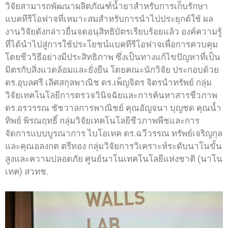
วิจัยสามารถพัฒนาผลิตภัณฑ์น้ำยาสำหรับการเก็บรักษา
แบคทีรีโอฟาจที่เหมาะสมสำหรับการนำไปประยุกต์ใช้ ผล
งานวิจัยดังกล่าวยื่นจดอนุสิทธิบัตรเรียบร้อยแล้ว องค์ความรู้
ที่ได้นำไปสู่การใช้ประโยชน์แบคทีรีโอฟาจเพื่อการควบคุม
โดยชีววิธีอย่างมีประสิทธิภาพ ซึ่งเป็นทางแก้ไขปัญหาที่เป็น
มิตรกับสิ่งแวดล้อมและยั่งยืน โดยคณะนักวิจัย ประกอบด้วย
ดร.อุบลศรี เลิศสกุลพาณิช ดร.เพ็ญจิตร จิตรนำทรัพย์ กลุ่ม
วิจัยเทคโนโลยีการตรวจวินิจฉัยและการค้นหาสารชีวภาพ
ดร.อรวรรณ ชัชวาลการพาณิชย์ คุณอัญจนา บุญชด คุณน้ำ
ทิพย์ พิรณฤทธิ์ กลุ่มวิจัยเทคโนโลยีชีวภาพพืชและการ
จัดการแบบบูรณาการ ไบโอเทค ดร.ฉวีวรรณ ทรัพย์เจริญกุล
และคุณอลงกต ตรีทอง กลุ่มวิจัยการวิเคราะห์ระดับนาโนขั้น
สูงและความปลอดภัย ศูนย์นาโนเทคโนโลยีแห่งชาติ (นาโน
เทค) สวทช.