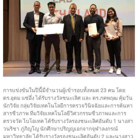
การแข่งขันในปีนี้มีจำนวนผู้เข้ารอบทั้งหมด 23 คน โดย
ดร.อุดม แซ่อึ่ง ได้รับรางวัลชนะเลิศ และ ดร.ภคพฤฒ คุ้มวัน
นักวิจัย กลุ่มวิจัยเทคโนโลยีการตรวจวินิจฉัยและการค้นหา
สารชีวภาพ ทีมวิจัยเทคโนโลยีวิศวกรรมชีวภาพและการ
ตรวจวัด ไบโอเทค ได้รับรางวัลรองชนะเลิศอันดับ 1 นางสา
วนริชา ภู่ภิญโญ นักศึกษาปริญญเอกจากจุฬาลงกรณ์
มหาวิทยาลัย ได้รับรางวัลรองชนะเลิศอันดับ 2 และนางสาว