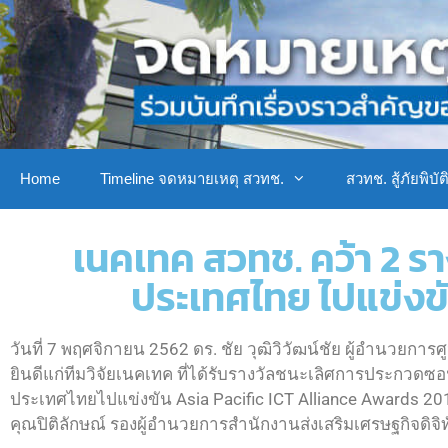
Home
Timeline จดหมายเหตุ สวทช.
สวทช. สู้ภัยพิบัต
เนคเทค สวทช. คว้า 2 รา
ประเทศไทย ไปแข่งขั
วันที่ 7 พฤศจิกายน 2562 ดร. ชัย วุฒิวิวัฒน์ชัย ผู้อำนวย
ยินดีแก่ทีมวิจัยเนคเทค ที่ได้รับรางวัลชนะเลิศการประกวดซอ
ประเทศไทยไปแข่งขัน Asia Pacific ICT Alliance Awards 20
คุณปิติลักษณ์ รองผู้อำนวยการสำนักงานส่งเสริมเศรษฐกิจดิจ