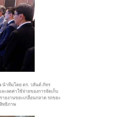
s
นำทีมโดย ดร. วสันต์ ภัทร
พและลดค่าใช้จ่ายของการจัดเก็บ
น รายงานขยะเกลื่อนกลาด รถขยะ
สิทธิภาพ