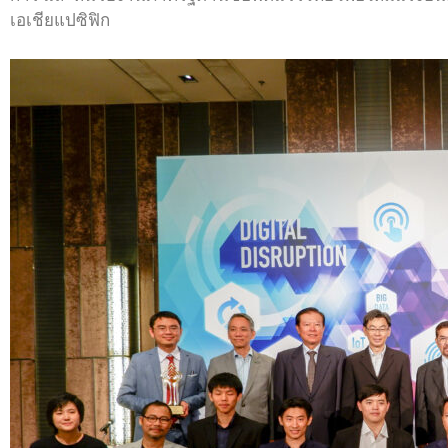
เอเชียแปซิฟิก