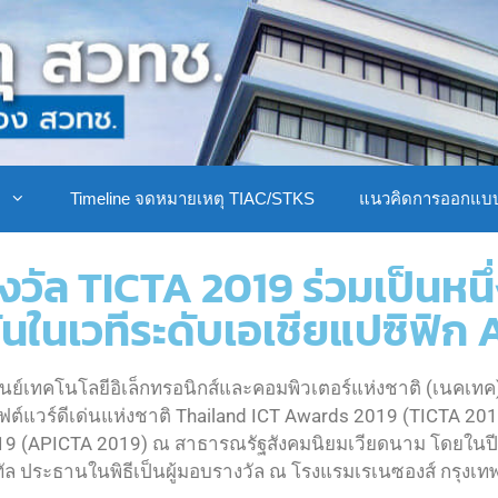
ิ
Timeline จดหมายเหตุ TIAC/STKS
แนวคิดการออกแบ
งวัล TICTA 2019 ร่วมเป็นหน
นในเวทีระดับเอเชียแปซิฟิก
การศูนย์เทคโนโลยีอิเล็กทรอนิกส์และคอมพิวเตอร์แห่งชาติ (เนค
ฟต์แวร์ดีเด่นแห่งชาติ Thailand ICT Awards 2019 (TICTA 2019
19 (APICTA 2019) ณ สาธารณรัฐสังคมนิยมเวียดนาม โดยในปีนี้
ิทัล ประธานในพิธีเป็นผู้มอบรางวัล ณ โรงแรมเรเนซองส์ กรุงเ