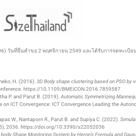
6) วันที่ยื่นคำขอ 2 พฤศจิกายน 2549 และได้รับการจดทะเบียน 
aneko, H. (2016).
3D Body shape clustering based on PSO by v
 Conference. https://10.1109/BMEiCON.2016.7859587
tha P. and Parut B. (2019).
Automatic Symmetrizing Mannequ
nce on ICT Convergence: ICT Convergence Leading the Aut
nlapas W., Nantaporn R., Parut B. and Supiya C. (2022).
Simula
(5), 2036. https://doi.org/10.3390/s22052036
 body Shape Monitoring System by Heron’s Formula and Gau