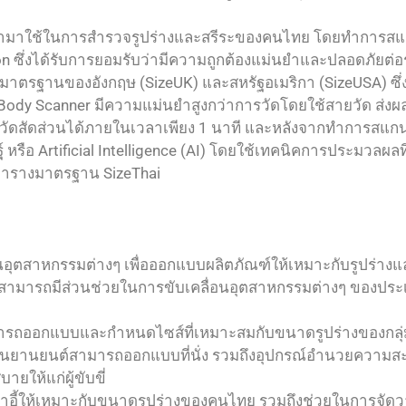
้ถูกนำมาใช้ในการสำรวจรูปร่างและสรีระของคนไทย โดยทำการสแ
on ซึ่งได้รับการยอมรับว่ามีความถูกต้องแม่นยำและปลอดภัยต่
าตรฐานของอังกฤษ (SizeUK) และสหรัฐอเมริกา (SizeUSA) ซึ่
3D Body Scanner มีความแม่นยำสูงกว่าการวัดโดยใช้สายวัด ส่
ดสัดส่วนได้ภายในเวลาเพียง 1 นาที และหลังจากทำการสแกนด
หรือ Artificial Intelligence (AI) โดยใช้เทคนิคการประมวลผลที่
นตารางมาตรฐาน SizeThai
ในอุตสาหกรรมต่างๆ เพื่อออกแบบผลิตภัณฑ์ให้เหมาะกับรูปร่
ามารถมีส่วนช่วยในการขับเคลื่อนอุตสาหกรรมต่างๆ ของประเท
าสามารถออกแบบและกำหนดไซส์ที่เหมาะสมกับขนาดรูปร่างของกลุ่มลู
ิ้นส่วนยานยนต์สามารถออกแบบที่นั่ง รวมถึงอุปกรณ์อำนวยควา
ให้แก่ผู้ขับขี่
้าอี้ให้เหมาะกับขนาดรูปร่างของคนไทย รวมถึงช่วยในการจัด