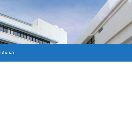
บพัฒนา