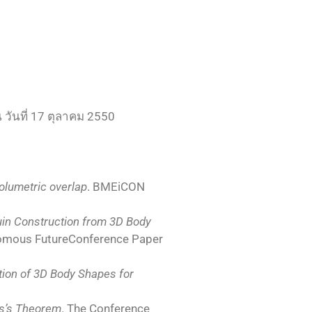
วันที่ 17 ตุลาคม 2550
olumetric overlap
. BMEiCON
in Construction from 3D Body
onomous FutureConference Paper
tion of 3D Body Shapes for
ss’s Theorem
. The Conference