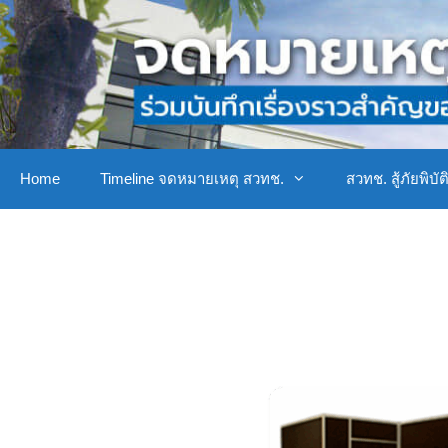
Home
Timeline จดหมายเหตุ สวทช.
สวทช. สู้ภัยพิบัต